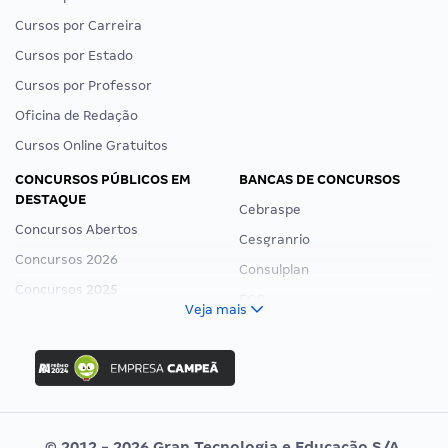
Cursos por Carreira
Cursos por Estado
Cursos por Professor
Oficina de Redação
Cursos Online Gratuitos
CONCURSOS PÚBLICOS EM
BANCAS DE CONCURSOS
DESTAQUE
Cebraspe
Concursos Abertos
Cesgranrio
Concursos 2026
Consulplan
Concursos 2025
FCC
Veja mais
Concurso Nacional Unificado
FGV
Concurso Ibama
Idecan
Concurso MPU
Selecon
Editais publicados
Uniase
© 2012 - 2026 Gran Tecnologia e Educação S/A.