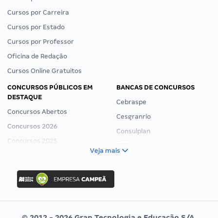
Cursos por Carreira
Cursos por Estado
Cursos por Professor
Oficina de Redação
Cursos Online Gratuitos
CONCURSOS PÚBLICOS EM
BANCAS DE CONCURSOS
DESTAQUE
Cebraspe
Concursos Abertos
Cesgranrio
Concursos 2026
Consulplan
Concursos 2025
FCC
Veja mais
Concurso Nacional Unificado
FGV
Concurso Ibama
Idecan
Concurso MPU
Selecon
Editais publicados
Uniase
© 2012 - 2026 Gran Tecnologia e Educação S/A.