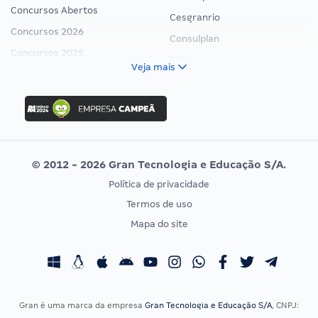
Concursos Abertos
Cesgranrio
Concursos 2026
Consulplan
Concursos 2025
FCC
Veja mais
Concurso Nacional Unificado
FGV
Concurso Ibama
Idecan
Concurso MPU
Selecon
Editais publicados
Uniase
© 2012 - 2026 Gran Tecnologia e Educação S/A.
Vunesp
Política de privacidade
CONCURSOS POR PROFISSÃO
EXAME DE ORDEM
Termos de uso
Concursos Administrativos
OAB
Mapa do site
Concursos Educação
Prova OAB
Concursos Fiscais
Calendário OAB
Concursos Jurídicos
Questões OAB
Concursos Militares
Recursos OAB
Gran é uma marca da empresa
Gran Tecnologia e Educação S/A
, CNPJ: