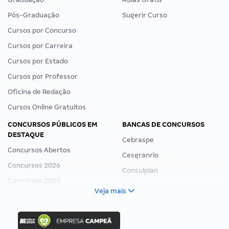
Pós-Graduação
Sugerir Curso
Cursos por Concurso
Cursos por Carreira
Cursos por Estado
Cursos por Professor
Oficina de Redação
Cursos Online Gratuitos
CONCURSOS PÚBLICOS EM
BANCAS DE CONCURSOS
DESTAQUE
Cebraspe
Concursos Abertos
Cesgranrio
Concursos 2026
Consulplan
Concursos 2025
FCC
Veja mais
Concurso Nacional Unificado
FGV
Concurso Ibama
Idecan
Concurso MPU