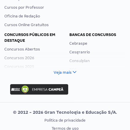
Cursos por Professor
Oficina de Redação
Cursos Online Gratuitos
CONCURSOS PÚBLICOS EM
BANCAS DE CONCURSOS
DESTAQUE
Cebraspe
Concursos Abertos
Cesgranrio
Concursos 2026
Consulplan
Concursos 2025
FCC
Veja mais
Concurso Nacional Unificado
FGV
Concurso Ibama
Idecan
Concurso MPU
Selecon
Editais publicados
Uniase
© 2012 - 2026 Gran Tecnologia e Educação S/A.
Vunesp
Política de privacidade
CONCURSOS POR PROFISSÃO
EXAME DE ORDEM
Termos de uso