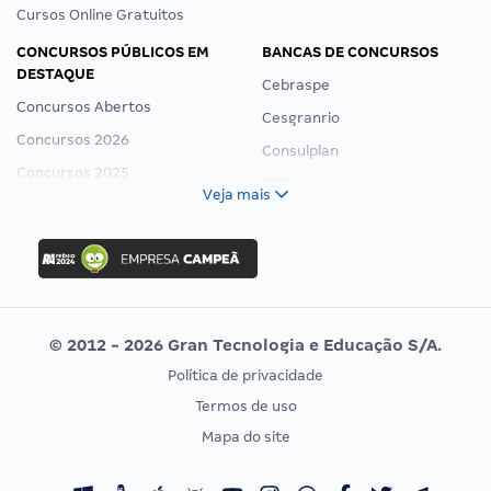
Cursos Online Gratuitos
CONCURSOS PÚBLICOS EM
BANCAS DE CONCURSOS
DESTAQUE
Cebraspe
Concursos Abertos
Cesgranrio
Concursos 2026
Consulplan
Concursos 2025
FCC
Veja mais
Concurso Nacional Unificado
FGV
Concurso Ibama
Idecan
Concurso MPU
Selecon
Editais publicados
Uniase
© 2012 - 2026 Gran Tecnologia e Educação S/A.
Vunesp
Política de privacidade
CONCURSOS POR PROFISSÃO
EXAME DE ORDEM
Termos de uso
Concursos Administrativos
OAB
Mapa do site
Concursos Educação
Prova OAB
Concursos Fiscais
Calendário OAB