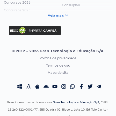
Concursos 2026
Consulplan
Concursos 2025
FCC
Veja mais
Concurso Nacional Unificado
FGV
Concurso Ibama
Idecan
Concurso MPU
Selecon
Editais publicados
Uniase
© 2012 - 2026 Gran Tecnologia e Educação S/A.
Vunesp
Política de privacidade
CONCURSOS POR PROFISSÃO
EXAME DE ORDEM
Termos de uso
Concursos Administrativos
OAB
Mapa do site
Concursos Educação
Prova OAB
Concursos Fiscais
Calendário OAB
Concursos Jurídicos
Questões OAB
Concursos Militares
Recursos OAB
Gran é uma marca da empresa
Gran Tecnologia e Educação S/A
, CNPJ:
Concursos Policiais
Exame de Ordem
18.260.822/0001-77, SBS Quadra 02, Bloco J, Lote 10, Edifício Carlton
Concursos Saúde