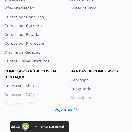
Pós-Graduação
Sugerir Curso
Cursos por Concurso
Cursos por Carreira
Cursos por Estado
Cursos por Professor
Oficina de Redação
Cursos Online Gratuitos
CONCURSOS PÚBLICOS EM
BANCAS DE CONCURSOS
DESTAQUE
Cebraspe
Concursos Abertos
Cesgranrio
Concursos 2026
Consulplan
Concursos 2025
FCC
Veja mais
Concurso Nacional Unificado
FGV
Concurso Ibama
Idecan
Concurso MPU