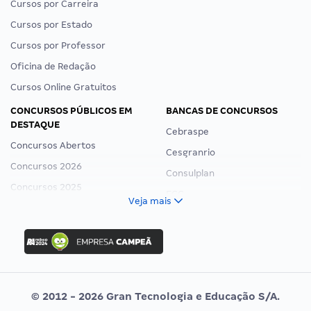
Cursos por Carreira
Cursos por Estado
Cursos por Professor
Oficina de Redação
Cursos Online Gratuitos
CONCURSOS PÚBLICOS EM
BANCAS DE CONCURSOS
DESTAQUE
Cebraspe
Concursos Abertos
Cesgranrio
Concursos 2026
Consulplan
Concursos 2025
FCC
Veja mais
Concurso Nacional Unificado
FGV
Concurso Ibama
Idecan
Concurso MPU
Selecon
Editais publicados
Uniase
© 2012 - 2026 Gran Tecnologia e Educação S/A.
Vunesp