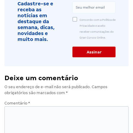
Cadastre-se e
receba as
notícias em
Concordo com a Política de
destaque da
Privacidade e aceito
semana, dicas,
receber comunicações do
novidades e
Gran Cursos Online.
muito mais.
Deixe um comentário
O seu endereço de e-mail não será publicado.
Campos
obrigatórios são marcados com
*
Comentário
*