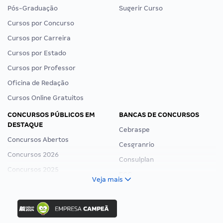
Pós-Graduação
Sugerir Curso
Cursos por Concurso
Cursos por Carreira
Cursos por Estado
Cursos por Professor
Oficina de Redação
Cursos Online Gratuitos
CONCURSOS PÚBLICOS EM
BANCAS DE CONCURSOS
DESTAQUE
Cebraspe
Concursos Abertos
Cesgranrio
Concursos 2026
Consulplan
Concursos 2025
FCC
Veja mais
Concurso Nacional Unificado
FGV
Concurso Ibama
Idecan
Concurso MPU
Selecon