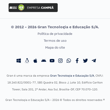
Concurso Ibama
Idecan
Concurso MPU
Selecon
Editais publicados
Uniase
© 2012 - 2026 Gran Tecnologia e Educação S/A.
Vunesp
Política de privacidade
CONCURSOS POR PROFISSÃO
EXAME DE ORDEM
Termos de uso
Concursos Administrativos
OAB
Mapa do site
Concursos Educação
Prova OAB
Concursos Fiscais
Calendário OAB
Concursos Jurídicos
Questões OAB
Concursos Militares
Recursos OAB
Gran é uma marca da empresa
Gran Tecnologia e Educação S/A
, CNPJ:
Concursos Policiais
Exame de Ordem
18.260.822/0001-77, SBS Quadra 02, Bloco J, Lote 10, Edifício Carlton
Concursos Saúde
Tower, Sala 201, 2º Andar, Asa Sul, Brasília-DF, CEP 70.070-120.
Concursos Tribunais
Gran Tecnologia e Educação S/A - 2026 © Todos os direitos reservados ®
Residência Multiprofissional