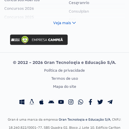
Cesgranrio
Concursos 2026
Consulplan
Concursos 2025
FCC
Veja mais
Concurso Nacional Unificado
FGV
Concurso Ibama
Idecan
Concurso MPU
Selecon
Editais publicados
Uniase
© 2012 - 2026 Gran Tecnologia e Educação S/A.
Vunesp
Política de privacidade
CONCURSOS POR PROFISSÃO
EXAME DE ORDEM
Termos de uso
Concursos Administrativos
OAB
Mapa do site
Concursos Educação
Prova OAB
Concursos Fiscais
Calendário OAB
Concursos Jurídicos
Questões OAB
Concursos Militares
Recursos OAB
Gran é uma marca da empresa
Gran Tecnologia e Educação S/A
, CNPJ:
Concursos Policiais
Exame de Ordem
18.260.822/0001-77, SBS Quadra 02, Bloco J, Lote 10, Edifício Carlton