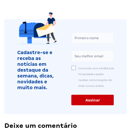
Cadastre-se e
receba as
notícias em
Concordo com a Política de
destaque da
Privacidade e aceito
semana, dicas,
receber comunicações do
novidades e
Gran Cursos Online.
muito mais.
Deixe um comentário