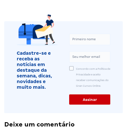
Cadastre-se e
receba as
notícias em
Concordo com a Política de
destaque da
Privacidade e aceito
semana, dicas,
receber comunicações do
novidades e
Gran Cursos Online.
muito mais.
Deixe um comentário