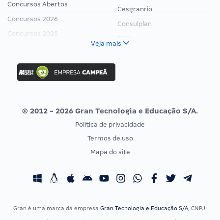
Concursos Abertos
Cesgranrio
Concursos 2026
Consulplan
Concursos 2025
FCC
Veja mais
Concurso Nacional Unificado
FGV
Concurso Ibama
Idecan
Concurso MPU
Selecon
Editais publicados
Uniase
© 2012 - 2026 Gran Tecnologia e Educação S/A.
Vunesp
Política de privacidade
CONCURSOS POR PROFISSÃO
EXAME DE ORDEM
Termos de uso
Concursos Administrativos
OAB
Mapa do site
Concursos Educação
Prova OAB
Concursos Fiscais
Calendário OAB
Concursos Jurídicos
Questões OAB
Concursos Militares
Recursos OAB
Gran é uma marca da empresa
Gran Tecnologia e Educação S/A
, CNPJ:
Concursos Policiais
Exame de Ordem