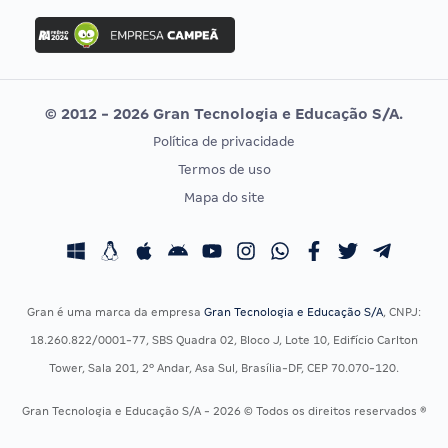
Concurso Ibama
Idecan
Concurso MPU
Selecon
Editais publicados
Uniase
© 2012 - 2026 Gran Tecnologia e Educação S/A.
Vunesp
Política de privacidade
CONCURSOS POR PROFISSÃO
EXAME DE ORDEM
Termos de uso
Concursos Administrativos
OAB
Mapa do site
Concursos Educação
Prova OAB
Concursos Fiscais
Calendário OAB
Concursos Jurídicos
Questões OAB
Concursos Militares
Recursos OAB
Gran é uma marca da empresa
Gran Tecnologia e Educação S/A
, CNPJ:
Concursos Policiais
Exame de Ordem
18.260.822/0001-77, SBS Quadra 02, Bloco J, Lote 10, Edifício Carlton
Concursos Saúde
Tower, Sala 201, 2º Andar, Asa Sul, Brasília-DF, CEP 70.070-120.
Concursos Tribunais
Gran Tecnologia e Educação S/A - 2026 © Todos os direitos reservados ®
Residência Multiprofissional