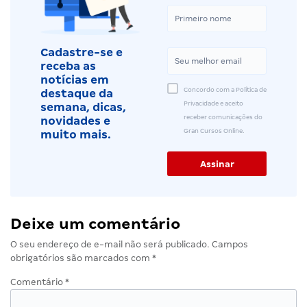
Cadastre-se e
receba as
notícias em
Concordo com a Política de
destaque da
Privacidade e aceito
semana, dicas,
receber comunicações do
novidades e
Gran Cursos Online.
muito mais.
Deixe um comentário
O seu endereço de e-mail não será publicado.
Campos
obrigatórios são marcados com
*
Comentário
*