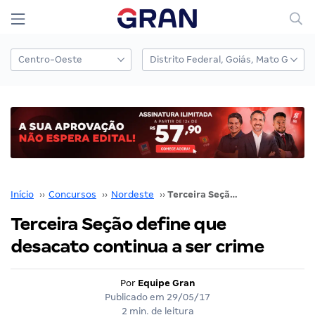
Início
››
Concursos
››
Nordeste
››
Terceira Seção define que desacato continua a ser crime
Terceira Seção define que
desacato continua a ser crime
Por
Equipe Gran
Publicado em
29/05/17
2 min. de leitura