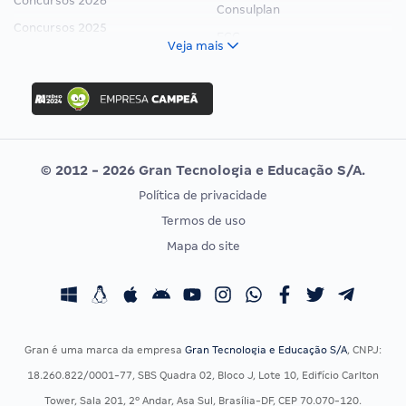
Concursos 2026
Consulplan
Concursos 2025
FCC
Veja mais
Concurso Nacional Unificado
FGV
Concurso Ibama
Idecan
Concurso MPU
Selecon
Editais publicados
Uniase
© 2012 - 2026 Gran Tecnologia e Educação S/A.
Vunesp
Política de privacidade
CONCURSOS POR PROFISSÃO
EXAME DE ORDEM
Termos de uso
Concursos Administrativos
OAB
Mapa do site
Concursos Educação
Prova OAB
Concursos Fiscais
Calendário OAB
Concursos Jurídicos
Questões OAB
Concursos Militares
Recursos OAB
Gran é uma marca da empresa
Gran Tecnologia e Educação S/A
, CNPJ:
Concursos Policiais
Exame de Ordem
18.260.822/0001-77, SBS Quadra 02, Bloco J, Lote 10, Edifício Carlton
Concursos Saúde
Tower, Sala 201, 2º Andar, Asa Sul, Brasília-DF, CEP 70.070-120.