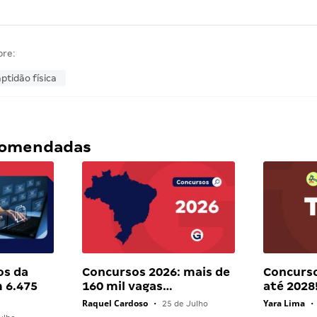
bre:
ptidão física
ecomendadas
os da
Concursos 2026: mais de
Concurso
 6.475
160 mil vagas…
até 2028
Raquel Cardoso
Yara Lima
•
25 de Julho
•