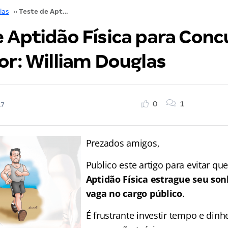
ias
››
Teste de Aptidão Física para Concursos [TAF]. Por: William Douglas
e Aptidão Física para Conc
or: William Douglas
0
1
17
Prezados amigos,
Publico este artigo para evitar qu
Aptidão Física estrague seu son
vaga no cargo público
.
É frustrante investir tempo e dinh