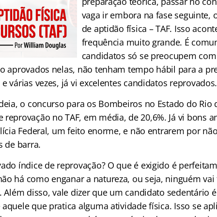
preparação teórica, passar no con
vaga ir embora na fase seguinte, o
de aptidão física – TAF. Isso aco
frequência muito grande. É comu
candidatos só se preocupem com
do aprovados nelas, não tenham tempo hábil para a pr
e várias vezes, já vi excelentes candidatos reprovados
ideia, o concurso para os Bombeiros no Estado do Rio d
 reprovação no TAF, em média, de 20,6%. Já vi bons 
olícia Federal, um feito enorme, e não entrarem por n
s de barra.
ado índice de reprovação? O que é exigido é perfeitame
ão há como enganar a natureza, ou seja, ninguém vai 
a. Além disso, vale dizer que um candidato sedentário
aquele que pratica alguma atividade física. Isso se apl