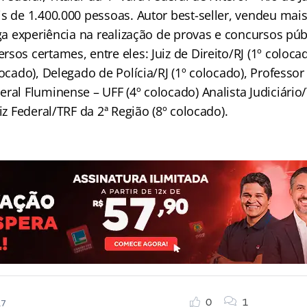
s de 1.400.000 pessoas. Autor best-seller, vendeu mai
rga experiência na realização de provas e concursos pú
sos certames, entre eles: Juiz de Direito/RJ (1º coloca
locado), Delegado de Polícia/RJ (1º colocado), Professor 
ral Fluminense – UFF (4º colocado) Analista Judiciário
uiz Federal/TRF da 2ª Região (8º colocado).
0
1
17