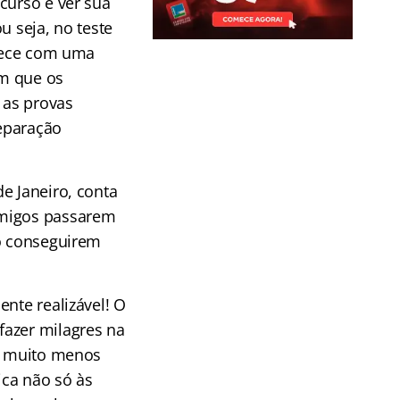
curso e ver sua
u seja, no teste
ntece com uma
m que os
 as provas
eparação
.
e Janeiro, conta
amigos passarem
ão conseguirem
nte realizável! O
fazer milagres na
 é muito menos
ica não só às