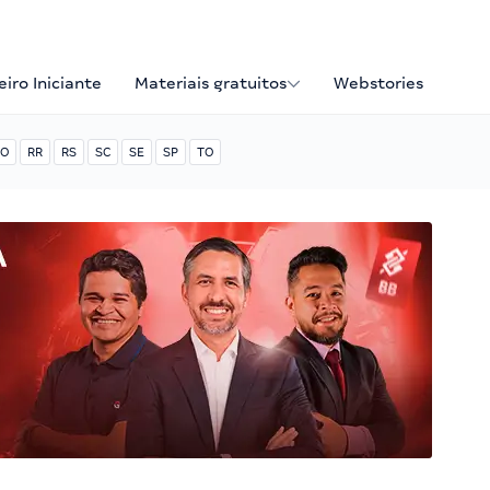
iro Iniciante
Materiais gratuitos
Webstories
O
RR
RS
SC
SE
SP
TO