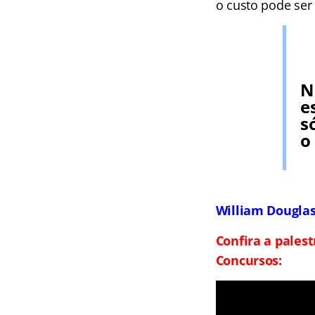
o custo pode ser 
N
e
s
o
William Dougla
Confira a pales
Concursos: