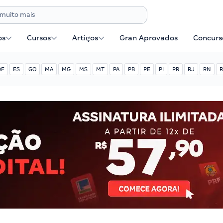
os
Cursos
Artigos
Gran Aprovados
Concurse
DF
ES
GO
MA
MG
MS
MT
PA
PB
PE
PI
PR
RJ
RN
R