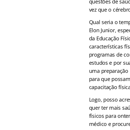
questões de saú
vez que o cérebr
Qual seria o temp
Elon Junior, espe
da Educação Físi
características fí
programas de con
estudos e por su
uma preparação d
para que possam
capacitação físic
Logo, posso acre
quer ter mais saú
físicos para ont
médico e procure