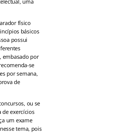
electual, uma
arador físico
incípios básicos
ssoa possui
iferentes
e, embasado por
, recomenda-se
zes por semana,
prova de
concursos, ou se
 de exercícios
faça um exame
 nesse tema, pois