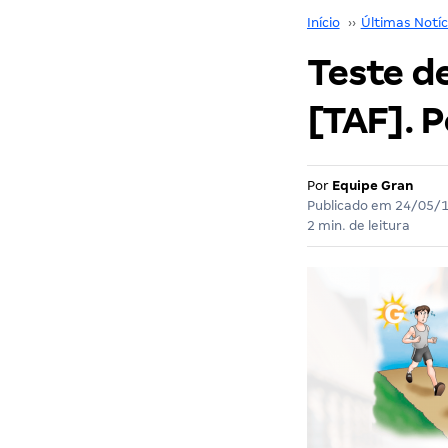
Início
››
Últimas Notíc
Teste d
[TAF]. P
Por
Equipe Gran
Publicado em
24/05/
2 min. de leitura