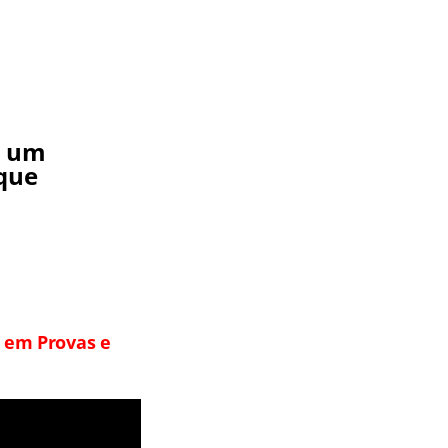
s um
 que
r em Provas e