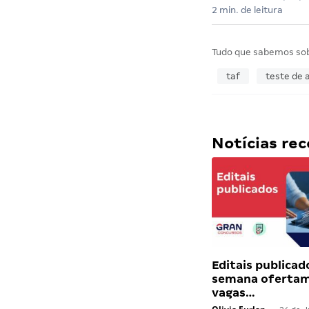
2 min. de leitura
Tudo que sabemos so
taf
teste de a
Notícias r
Editais publicad
semana ofertam
vagas…