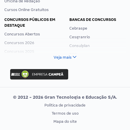
Oficina de Redação
Cursos Online Gratuitos
CONCURSOS PÚBLICOS EM
BANCAS DE CONCURSOS
DESTAQUE
Cebraspe
Concursos Abertos
Cesgranrio
Concursos 2026
Consulplan
Concursos 2025
FCC
Veja mais
Concurso Nacional Unificado
FGV
Concurso Ibama
Idecan
Concurso MPU
Selecon
Editais publicados
Uniase
© 2012 - 2026 Gran Tecnologia e Educação S/A.
Vunesp
Política de privacidade
CONCURSOS POR PROFISSÃO
EXAME DE ORDEM
Termos de uso
Concursos Administrativos
OAB
Mapa do site
Concursos Educação
Prova OAB