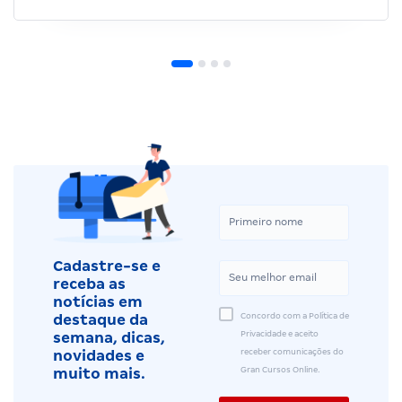
Cadastre-se e
receba as
notícias em
Concordo com a Política de
destaque da
Privacidade e aceito
semana, dicas,
receber comunicações do
novidades e
Gran Cursos Online.
muito mais.