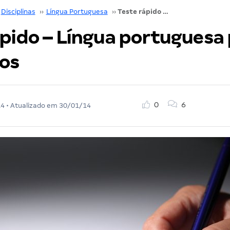
Disciplinas
››
Língua Portuguesa
››
Teste rápido – Língua portuguesa para concursos
ápido – Língua portuguesa
os
0
6
14
• Atualizado em
30/01/14