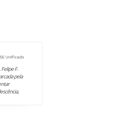
Diana M.
SE Unificado
Concurso SEPLAG CE
 Felipe F.
“Natural de Juazeiro do Norte (CE),
arcada pela
M. encontrou nos estudos o cami
entar
para construir uma nova fase da vi
lescência,
profissional. Após…”