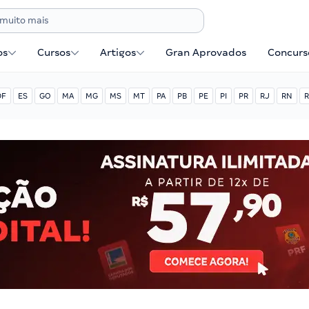
os
Cursos
Artigos
Gran Aprovados
Concurse
DF
ES
GO
MA
MG
MS
MT
PA
PB
PE
PI
PR
RJ
RN
R