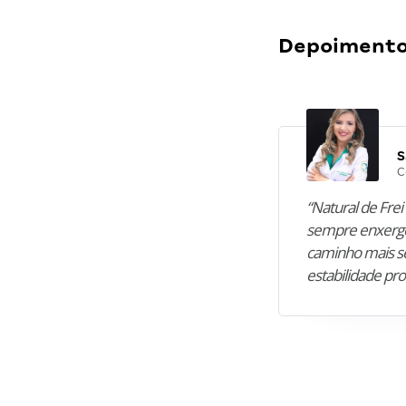
Depoimentos
S
C
“Natural de Frei 
sempre enxergo
caminho mais se
estabilidade pro