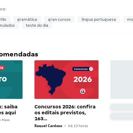
bre:
tilo
gramática
gran cursos
língua portuguesa
mo
mulados
teste do dia
ecomendadas
: saiba
Concursos 2026: confira
es aqui
os editais previstos,
163…
e Maio
Raquel Cardoso
•
Há 13 horas