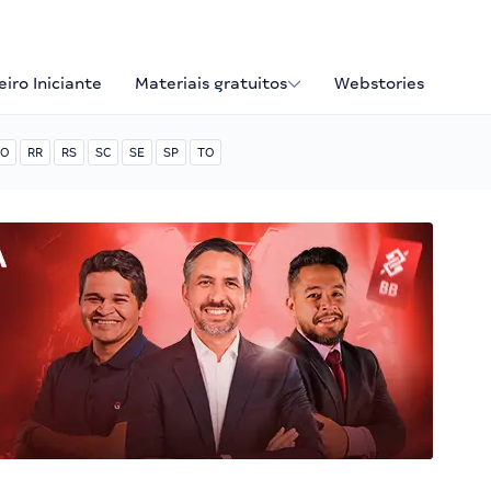
iro Iniciante
Materiais gratuitos
Webstories
O
RR
RS
SC
SE
SP
TO