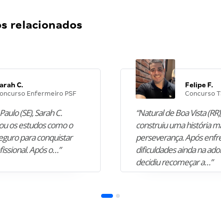
 relacionados
arah C.
Felipe F.
oncurso Enfermeiro PSF
Concurso T
Paulo (SE), Sarah C.
“Natural de Boa Vista (RR),
u os estudos como o
construiu uma história m
guro para conquistar
perseverança. Após enfr
fissional. Após o…”
dificuldades ainda na ado
decidiu recomeçar a…”