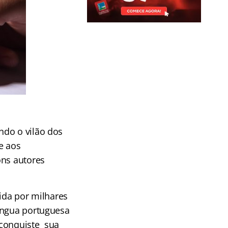
ndo o vilão dos
e aos
ons autores
dida por milhares
íngua portuguesa
 conquiste sua