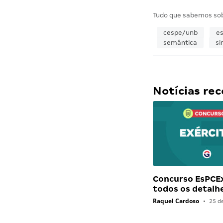
Tudo que sabemos so
cespe/unb
es
semântica
si
Notícias r
Concurso EsPCEx
todos os detalh
Raquel Cardoso
•
25 d