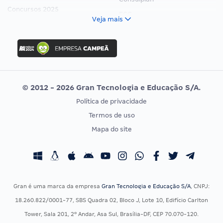
Concursos 2025
FCC
Veja mais
Concurso Nacional Unificado
FGV
Concurso Ibama
Idecan
Concurso MPU
Selecon
Editais publicados
Uniase
© 2012 - 2026 Gran Tecnologia e Educação S/A.
Vunesp
Política de privacidade
CONCURSOS POR PROFISSÃO
EXAME DE ORDEM
Termos de uso
Concursos Administrativos
OAB
Mapa do site
Concursos Educação
Prova OAB
Concursos Fiscais
Calendário OAB
Concursos Jurídicos
Questões OAB
Concursos Militares
Recursos OAB
Gran é uma marca da empresa
Gran Tecnologia e Educação S/A
, CNPJ:
Concursos Policiais
Exame de Ordem
18.260.822/0001-77, SBS Quadra 02, Bloco J, Lote 10, Edifício Carlton
Concursos Saúde
Tower, Sala 201, 2º Andar, Asa Sul, Brasília-DF, CEP 70.070-120.