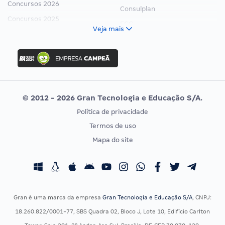
Concursos 2026
Consulplan
Concursos 2025
FCC
Veja mais
Concurso Nacional Unificado
FGV
Concurso Ibama
Idecan
Concurso MPU
Selecon
Editais publicados
Uniase
© 2012 - 2026 Gran Tecnologia e Educação S/A.
Vunesp
Política de privacidade
CONCURSOS POR PROFISSÃO
EXAME DE ORDEM
Termos de uso
Concursos Administrativos
OAB
Mapa do site
Concursos Educação
Prova OAB
Concursos Fiscais
Calendário OAB
Concursos Jurídicos
Questões OAB
Concursos Militares
Recursos OAB
Gran é uma marca da empresa
Gran Tecnologia e Educação S/A
, CNPJ:
Concursos Policiais
Exame de Ordem
18.260.822/0001-77, SBS Quadra 02, Bloco J, Lote 10, Edifício Carlton
Concursos Saúde