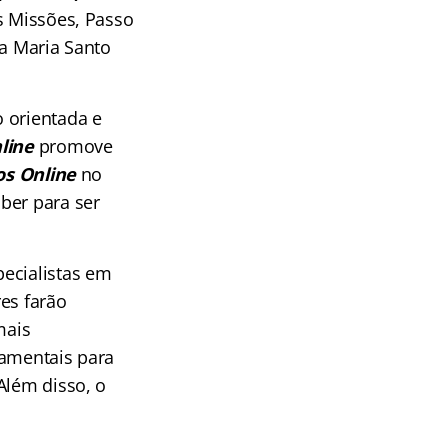
s Missões, Passo
ta Maria Santo
 orientada e
line
promove
os Online
no
ber para ser
ecialistas em
es farão
mais
damentais para
Além disso, o