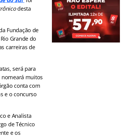
de do Sul
foi
trônico
desta
 da Fundação de
 Rio Grande do
as carreiras de
tas, será para
te nomeará muitos
 órgão conta com
as e o concurso
co e Analista
argo de Técnico
ente e os