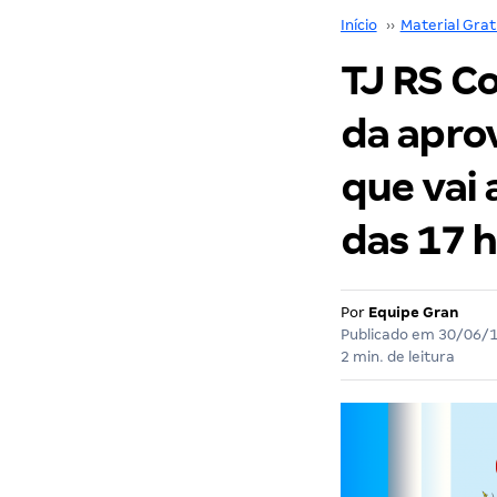
Início
››
Material Grat
TJ RS C
da apro
que vai 
das 17 h
Por
Equipe Gran
Publicado em
30/06/
2 min. de leitura