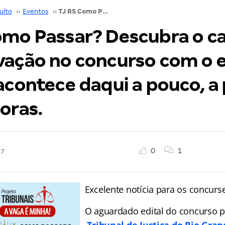
uito
››
Eventos
››
TJ RS Como Passar? Descubra o caminho da aprovação no concurso com o evento que vai acontece daqui a pouco, a partir das 17 horas.
omo Passar? Descubra o c
vação no concurso com o 
acontece daqui a pouco, a 
oras.
0
1
17
Excelente notícia para os concurse
O aguardado edital do concurso p