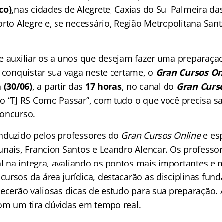
co),
nas cidades de Alegrete, Caxias do Sul Palmeira da
orto Alegre e, se necessário, Região Metropolitana San
e auxiliar os alunos que desejam fazer uma preparação
a conquistar sua vaga neste certame, o
Gran Cursos On
 (30/06)
, a partir das
17 horas
, no canal do
Gran Curs
o “TJ RS Como Passar”, com tudo o que você precisa sa
concurso.
nduzido pelos professores do
Gran Cursos Online
e esp
unais, Francion Santos e Leandro Alencar. Os professor
al na íntegra, avaliando os pontos mais importantes e 
ursos da área jurídica, destacarão as disciplinas fun
necerão valiosas dicas de estudo para sua preparação. 
om um tira dúvidas em tempo real.