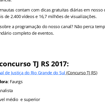
ernautas contam com dicas gratuitas diárias em nosso 
s de 2.400 vídeos e
16,7 milhões de
visualizações.
 sobre a programação do nosso canal? Não perca tem
ndário completo de eventos.
concurso TJ RS 2017:
al de Justiça do Rio Grande do Sul
(Concurso TJ RS)
dora
: Faurgs
nalista
ível médio e superior