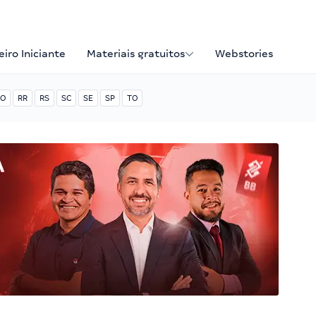
iro Iniciante
Materiais gratuitos
Webstories
O
RR
RS
SC
SE
SP
TO