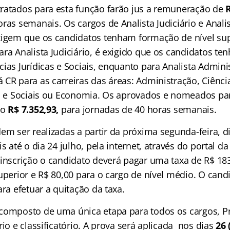
ratados para esta função farão jus a remuneração de
R
ras semanais. Os cargos de Analista Judiciário e Anali
xigem que os candidatos tenham formação de nível su
ara Analista Judiciário, é exigido que os candidatos t
ias Jurídicas e Sociais, enquanto para Analista Adminis
 CR para as carreiras das áreas: Administração, Ciênci
as e Sociais ou Economia. Os aprovados e nomeados pa
ão
R$ 7.352,93,
para jornadas de 40 horas semanais.
em ser realizadas a partir da próxima segunda-feira, di
is até o dia 24 julho, pela internet, através do portal d
 inscrição o candidato deverá pagar uma taxa de R$ 18
uperior e R$ 80,00 para o cargo de nível médio. O candi
ara efetuar a quitação da taxa.
composto de uma única etapa para todos os cargos, Pr
rio e classificatório. A prova será aplicada nos dias
26 