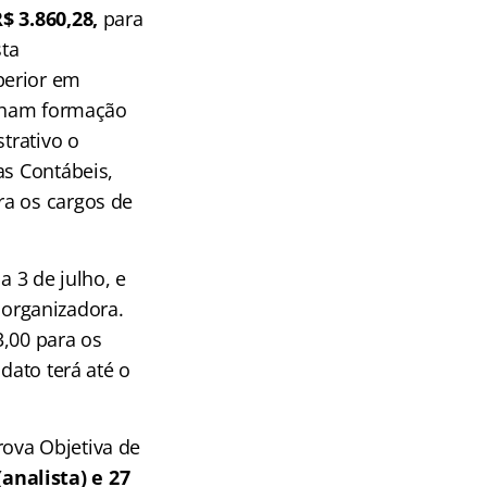
$ 3.860,28,
para
sta
perior em
enham formação
trativo o
as Contábeis,
ra os cargos de
a 3 de julho, e
a organizadora.
3,00 para os
dato terá até o
ova Objetiva de
(analista) e 27