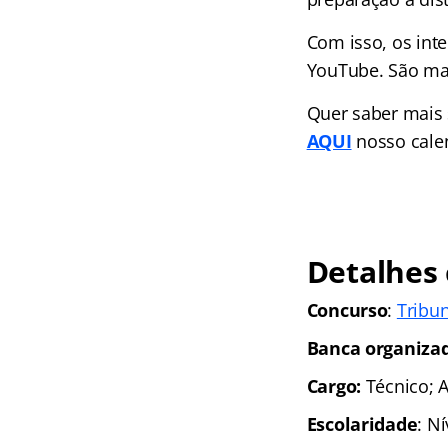
Com isso, os int
YouTube. São mai
Quer saber mais
AQUI
nosso cale
Detalhes 
Concurso
:
Tribun
Banca organiza
Cargo:
Técnico; A
Escolaridade
: N