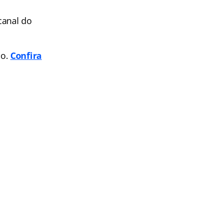
canal do
po.
Confira