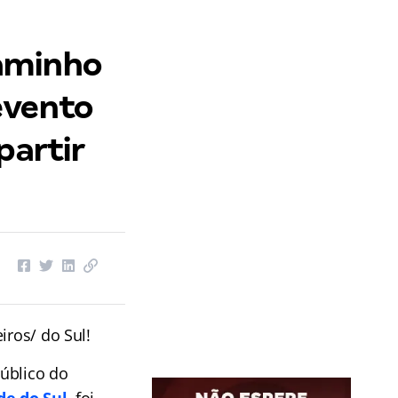
aminho
evento
partir
iros/ do Sul!
úblico do