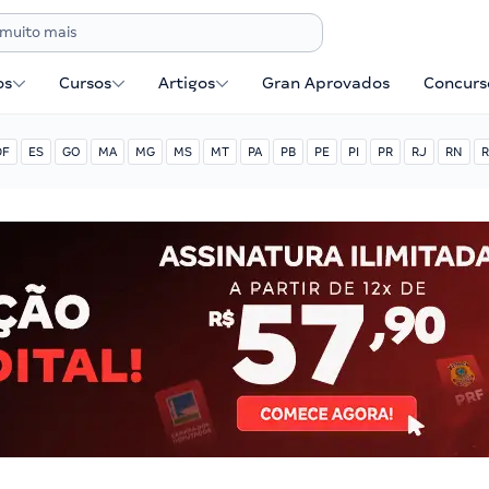
os
Cursos
Artigos
Gran Aprovados
Concurse
DF
ES
GO
MA
MG
MS
MT
PA
PB
PE
PI
PR
RJ
RN
R