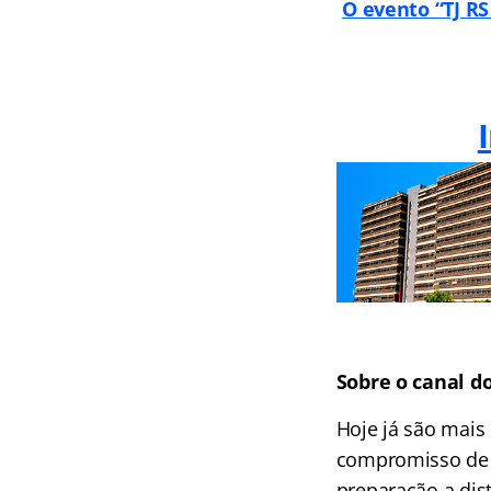
O evento
“TJ RS
Sobre o canal d
Hoje já são mais
compromisso de l
preparação a dist