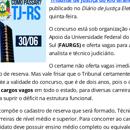
Tribunal de Justiça do
Rio Gran
publicado no
Diário de Justiça Ele
quinta-feira.
O concurso está sob organização
Apoio da Universidade Federal do
Sul (
FAURGS)
e oferta vagas para 
analista e técnico judiciário.
O certame não oferta vagas imedia
ro de reserva. Mas vale frisar que o Tribunal certamen
te a validade do concurso, que é de dois anos, pois o
 cargos vagos
em todo o estado, para diversas carreir
 suprir o déficit na estrutura funcional.
 compõe o cadastro de reserva que será formado, Técni
arreiras de nível médio e superior. Para concorrer ao c
ndidato deve possuir ensino médio completo ou equival