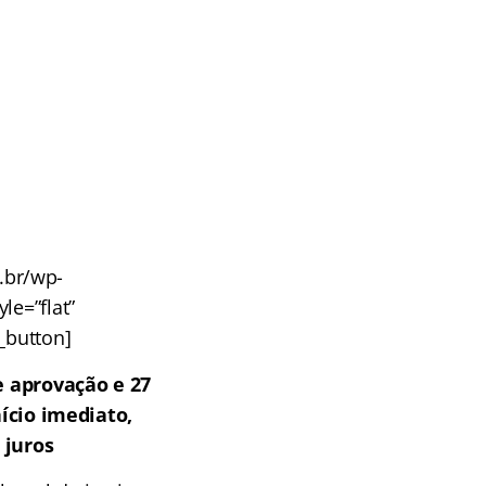
m.br/wp-
le=”flat”
u_button]
 aprovação e 27
ício imediato,
 juros