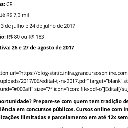
s:
CR
Até R$ 7,3 mil
 3 de julho e 24 de julho de 2017
ão:
R$ 80 ou R$ 183
iva: 26 e 27 de agosto de 2017
ton url=”https://blog-static.infra.grancursosonline.co
uploads/2017/06/edital-tj-rs-2017.pdf” target=”blank” sty
nd=”#002aff” size=”7″ icon=”icon: file-pdf-o”]Edital[/s
portunidade? Prepare-se com quem tem tradição de
iência em concursos públicos. Cursos online com in
lizações ilimitadas e parcelamento em até 12x sem