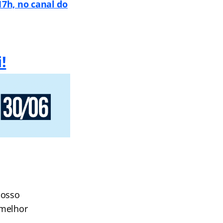
17h, no canal do
!
nosso
 melhor