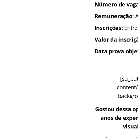
Número de vaga
Remuneração
: 
Inscrições:
Entre
Valor da inscriç
Data prova objet
[su_but
content/
backgrou
Gostou dessa o
anos de exper
visua