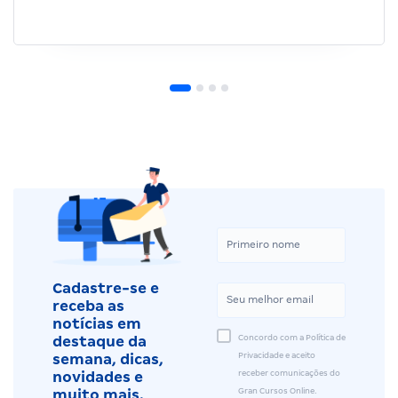
Cadastre-se e
receba as
notícias em
Concordo com a Política de
destaque da
Privacidade e aceito
semana, dicas,
receber comunicações do
novidades e
Gran Cursos Online.
muito mais.