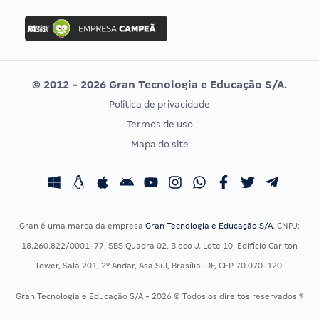
FGV
Concurso Ibama
Idecan
Concurso MPU
Selecon
Editais publicados
Uniase
© 2012 - 2026 Gran Tecnologia e Educação S/A.
Vunesp
Política de privacidade
CONCURSOS POR PROFISSÃO
EXAME DE ORDEM
Termos de uso
Concursos Administrativos
OAB
Mapa do site
Concursos Educação
Prova OAB
Concursos Fiscais
Calendário OAB
Concursos Jurídicos
Questões OAB
Concursos Militares
Recursos OAB
Gran é uma marca da empresa
Gran Tecnologia e Educação S/A
, CNPJ:
Concursos Policiais
Exame de Ordem
18.260.822/0001-77, SBS Quadra 02, Bloco J, Lote 10, Edifício Carlton
Concursos Saúde
Tower, Sala 201, 2º Andar, Asa Sul, Brasília-DF, CEP 70.070-120.
Concursos Tribunais
Gran Tecnologia e Educação S/A - 2026 © Todos os direitos reservados ®
Residência Multiprofissional