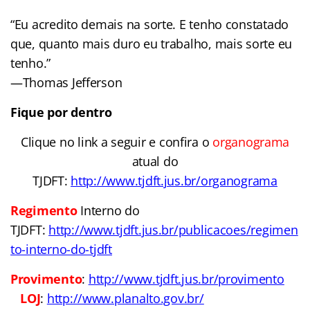
“Eu acredito demais na sorte. E tenho constatado
que, quanto mais duro eu trabalho, mais sorte eu
tenho.”
―Thomas Jefferson
Fique por dentro
Clique no link a seguir e confira o
organograma
atual do
TJDFT
:
http://www.tjdft.jus.br/organograma
Regimento
Interno do
TJDFT:
http://www.tjdft.jus.br/publicacoes/regimen
to-interno-do-tjdft
Provimento
:
http://www.tjdft.jus.br/provimento
LOJ
:
http://www.planalto.gov.br/