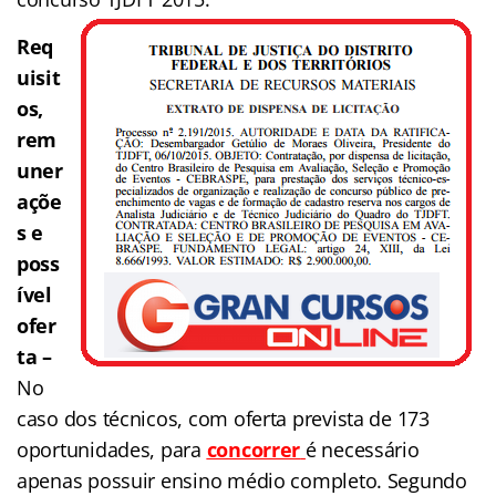
Req
uisit
os,
rem
uner
açõe
s e
poss
ível
ofer
ta –
No
caso dos técnicos, com oferta prevista de 173
oportunidades, para
concorrer
é necessário
apenas possuir ensino médio completo. Segundo