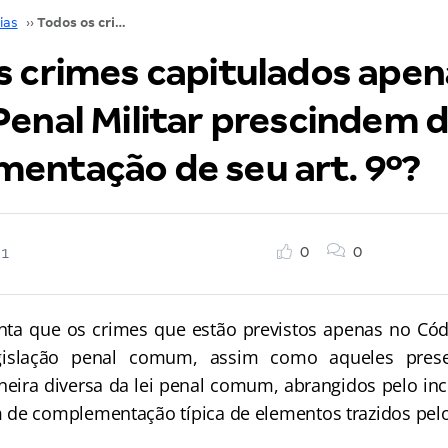
ias
››
Todos os crimes capitulados apenas no Código Penal Militar prescindem de complementação de seu art. 9º?
s crimes capitulados apen
Penal Militar prescindem 
entação de seu art. 9º?
0
0
21
ta que os crimes que estão previstos apenas no Códi
islação penal comum, assim como aqueles pres
eira diversa da lei penal comum, abrangidos pelo incis
 de complementação típica de elementos trazidos pel