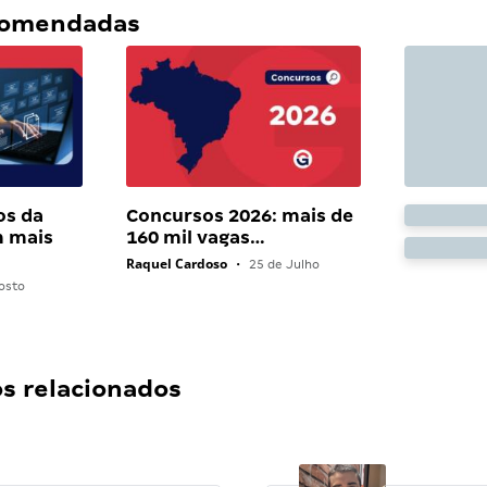
ecomendadas
os da
Concursos 2026: mais de
 mais
160 mil vagas…
Raquel Cardoso
•
25 de Julho
osto
 relacionados