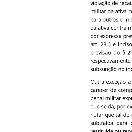
violação de reca
militar da ativa
para outros crime
da ativa contra m
por expressa prev
art. 231) e inci
previsão do § 2
respectivamente n
subsunção no inci
Outra exceção à 
carecer de compl
penal militar ex
que se dá, por e
notar que tal del
subtraída para
restituída ou re