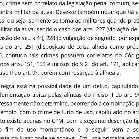
to, crime sem correlato na legislação penal comum, se 
 contra militar da ativa. Deve-se também notar que há
s, ou seja, somente se tornarão militares quando prat
ilitar da ativa, sendo o caso dos arts. 227 (violação d
isão de seu § 4º), 228 (divulgação de segredo, por ex
sos do art. 251 (disposição de coisa alheia como próp
º), contudo tais crimes possuem correlatos no Cód
os arts. 151, 153 e incisos do § 2º do art. 171, aplic
so II do art. 9º, porém com restrição à alínea a.
regra está na possibilidade de um delito, capitula
ementação típica pelas alíneas do inciso II do art. 9º
pressamente não determine, ocorrendo a combinação por
xemplo, com o crime de furto de uso, capitulado no ar
ito existe apenas no CPM, com a seguinte descrição típ
 o fim de uso momentâneo e, a seguir, vem a se
posta no lugar onde se achava”. Em uma primeira abo