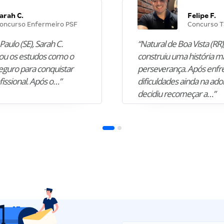
arah C.
Felipe F.
oncurso Enfermeiro PSF
Concurso T
Paulo (SE), Sarah C.
“Natural de Boa Vista (RR),
u os estudos como o
construiu uma história m
guro para conquistar
perseverança. Após enfr
fissional. Após o…”
dificuldades ainda na ado
decidiu recomeçar a…”