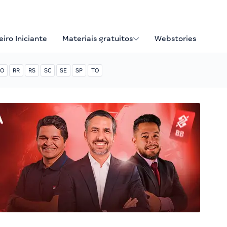
iro Iniciante
Materiais gratuitos
Webstories
O
RR
RS
SC
SE
SP
TO