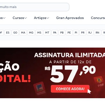
os
Cursos
Artigos
Gran Aprovados
Concurse
DF
ES
GO
MA
MG
MS
MT
PA
PB
PE
PI
PR
RJ
RN
R