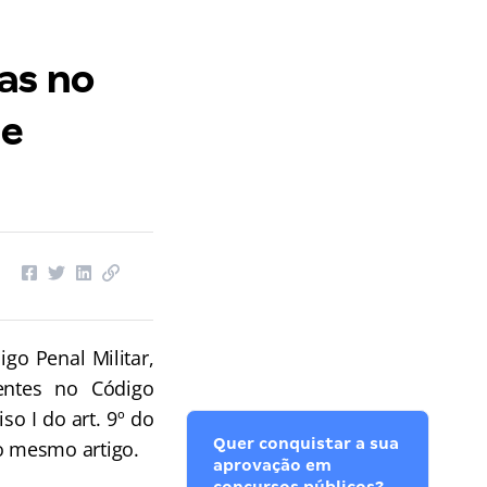
as no
de
go Penal Militar,
entes no Código
o I do art. 9º do
Quer conquistar a sua
o mesmo artigo.
aprovação em