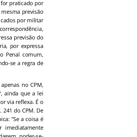
for praticado por
 a mesma previsão
icados por militar
e correspondência,
pressa previsão do
ria, por expressa
igo Penal comum,
ando-se a regra de
do apenas no CPM,
, ainda que a lei
 via reflexa. É o
t. 241 do CPM. De
ica: “Se a coisa é
r imediatamente
rdagem, poder-se-