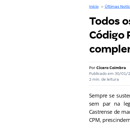
Início
››
Últimas Notíc
Todos o
Código 
complem
Por
Cícero Coimbra
Publicado em
30/01/
2 min. de leitura
Sempre se susten
sem par na leg
Castrense de man
CPM, prescindem