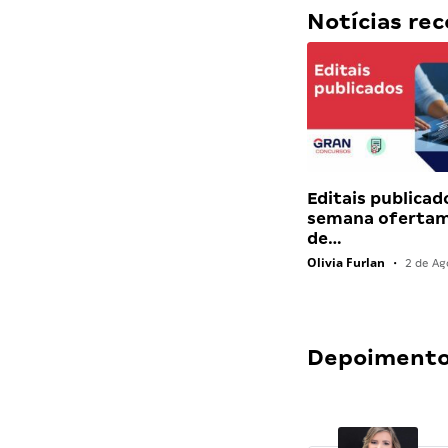
Notícias r
Editais publicad
semana ofertam
de…
Olivia Furlan
•
2 de Ag
Depoimentos