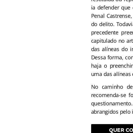
ia defender que
Penal Castrense,
do delito. Todav
precedente pree
capitulado no ar
das alíneas do i
Dessa forma, con
haja o preenchi
uma das alíneas d
No caminho de s
recomenda-se f
questionamento.
abrangidos pelo i
QUER CO