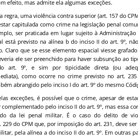
com efeito, mas admite ela algumas exceções.
regra, uma violência contra superior (art. 157 do CPM
 estar capitulada como crime na legislação penal comu
o, ser praticada em lugar sujeito à Administração M
 está previsto na alínea b do inciso II do art. 9º, n
. Claro que se esse elemento espacial viesse grafado
deveria ele ser preenchido para haver subsunção ao ti
do art. 9º, e sim por tipicidade direta (ou adeq
ediata), como ocorre no crime previsto no art. 23
mbém abrangido pelo inciso I do art. 9º do mesmo Códi
las exceções, é possível que o crime, apesar de esta
 complementado pelo inciso II do art. 9º, mas essa co
o da lei penal militar. É o caso do delito de vio
t. 229 do CPM que, por imposição do art. 231, deve s
litar, pela alínea a do inciso II do art. 9º. Em outras p