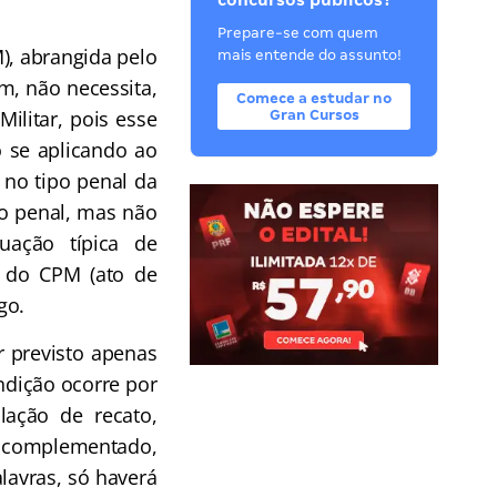
concursos públicos?
Prepare-se com quem
), abrangida pelo
mais entende do assunto!
m, não necessita,
Comece a estudar no
ilitar, pois esse
Gran Cursos
ão se aplicando ao
 no tipo penal da
po penal, mas não
uação típica de
5 do CPM (ato de
go.
r previsto apenas
ndição ocorre por
lação de recato,
er complementado,
alavras, só haverá