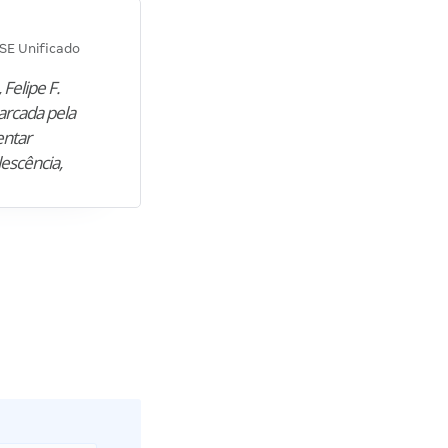
Diana M.
SE Unificado
Concurso SEPLAG CE
 Felipe F.
“Natural de Juazeiro do Norte (CE),
arcada pela
M. encontrou nos estudos o cami
entar
para construir uma nova fase da vi
lescência,
profissional. Após…”