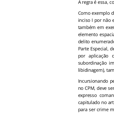
A regra é essa, 
Como exemplo da 
inciso I por não
também em exempl
elemento espacial
delito enumerado
Parte Especial, 
por aplicação 
subordinação im
libidinagem), ta
Incursionando pe
no CPM, deve ser
expresso comand
capitulado no ar
para ser crime mi