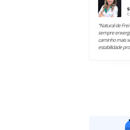
S
C
“Natural de Frei 
sempre enxergo
caminho mais se
estabilidade pro