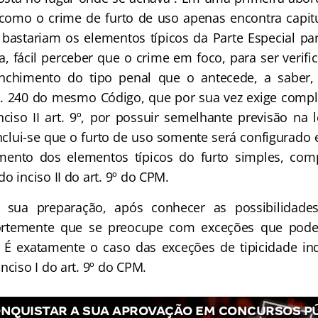
 como o crime de furto de uso apenas encontra capit
 bastariam os elementos típicos da Parte Especial pa
ia, fácil perceber que o crime em foco, para ser verif
nchimento do tipo penal que o antecede, a saber, 
t. 240 do mesmo Código, que por sua vez exige comp
nciso II art. 9º, por possuir semelhante previsão na
clui-se que o furto de uso somente será configurad
mento dos elementos típicos do furto simples, co
o inciso II do art. 9º do CPM.
ua preparação, após conhecer as possibilidades-
ortemente que se preocupe com exceções que pode
 É exatamente o caso das exceções de tipicidade ind
nciso I do art. 9º do CPM.
NQUISTAR A SUA APROVAÇÃO EM CONCURSOS P