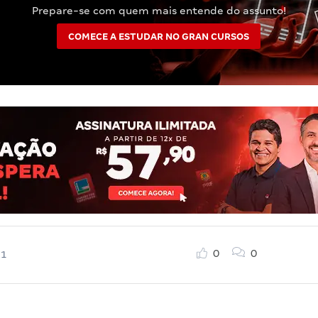
Prepare-se com quem mais entende do assunto!
COMECE A ESTUDAR NO GRAN CURSOS
0
0
21