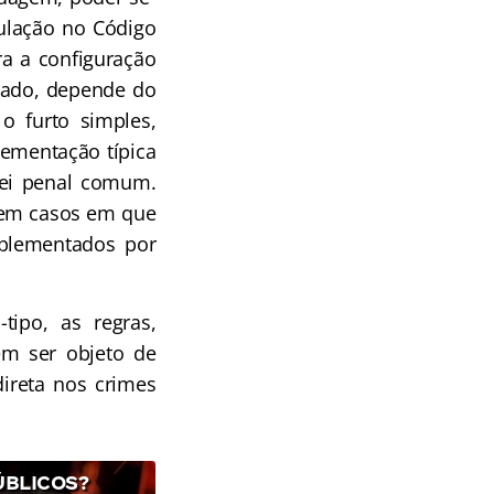
ulação no Código
ra a configuração
icado, depende do
o furto simples,
lementação típica
 lei penal comum.
o em casos em que
mplementados por
tipo, as regras,
m ser objeto de
ireta nos crimes
ÚBLICOS?