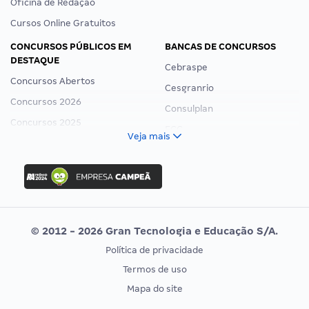
Oficina de Redação
Cursos Online Gratuitos
CONCURSOS PÚBLICOS EM
BANCAS DE CONCURSOS
DESTAQUE
Cebraspe
Concursos Abertos
Cesgranrio
Concursos 2026
Consulplan
Concursos 2025
FCC
Veja mais
Concurso Nacional Unificado
FGV
Concurso Ibama
Idecan
Concurso MPU
Selecon
Editais publicados
Uniase
© 2012 - 2026 Gran Tecnologia e Educação S/A.
Vunesp
Política de privacidade
CONCURSOS POR PROFISSÃO
EXAME DE ORDEM
Termos de uso
Concursos Administrativos
OAB
Mapa do site
Concursos Educação
Prova OAB