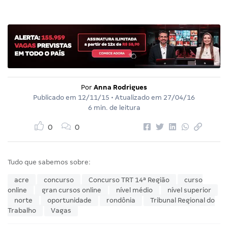
Por
Anna Rodrigues
Publicado em
12/11/15
• Atualizado em
27/04/16
6 min. de leitura
0
0
Tudo que sabemos sobre:
acre
concurso
Concurso TRT 14ª Região
curso
online
gran cursos online
nível médio
nível superior
norte
oportunidade
rondônia
Tribunal Regional do
Trabalho
Vagas