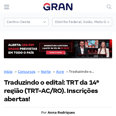
Início
››
Concursos
››
Norte
››
Acre
››
Traduzindo o edital: TRT da 14ª região (TRT-AC/RO). Inscrições abertas!
Traduzindo o edital: TRT da 14ª
região (TRT-AC/RO). Inscrições
abertas!
Por
Anna Rodrigues