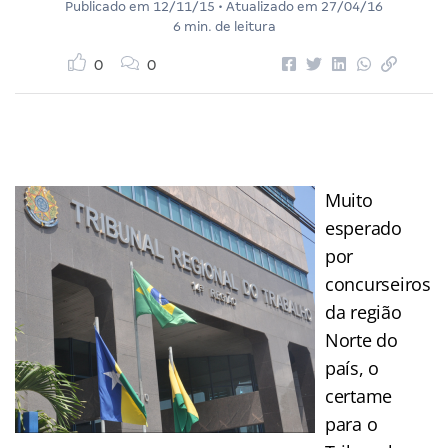
Publicado em
12/11/15
• Atualizado em
27/04/16
6 min. de leitura
0
0
Muito
esperado
por
concurseiros
da região
Norte do
país, o
certame
para o