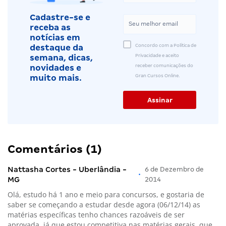
Cadastre-se e
receba as
notícias em
Concordo com a Política de
destaque da
Privacidade e aceito
semana, dicas,
receber comunicações do
novidades e
Gran Cursos Online.
muito mais.
Comentários (1)
Nattasha Cortes - Uberlândia -
6 de Dezembro de
•
MG
2014
Olá, estudo há 1 ano e meio para concursos, e gostaria de
saber se começando a estudar desde agora (06/12/14) as
matérias específicas tenho chances razoáveis de ser
aprovada, já que estou competitiva nas matérias gerais, que