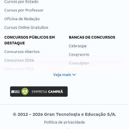
Cursos por Estado
Cursos por Professor
Oficina de Redação
Cursos Online Gratuitos
CONCURSOS PÚBLICOS EM
BANCAS DE CONCURSOS
DESTAQUE
Cebraspe
Concursos Abertos
Cesgranrio
Concursos 2026
Consulplan
Concursos 2025
FCC
Veja mais
Concurso Nacional Unificado
FGV
Concurso Ibama
Idecan
Concurso MPU
Selecon
Editais publicados
Uniase
© 2012 - 2026 Gran Tecnologia e Educação S/A.
Vunesp
Política de privacidade
CONCURSOS POR PROFISSÃO
EXAME DE ORDEM