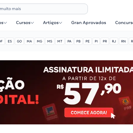
os
Cursos
Artigos
Gran Aprovados
Concurse
DF
ES
GO
MA
MG
MS
MT
PA
PB
PE
PI
PR
RJ
RN
R