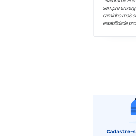
“Natural de Frei 
sempre enxergo
caminho mais se
estabilidade pro
Cadastre-se