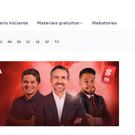
iro Iniciante
Materiais gratuitos
Webstories
O
RR
RS
SC
SE
SP
TO