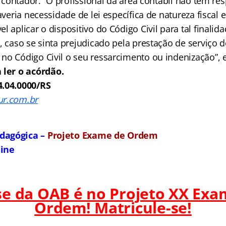
 o contador. “O profissional da área contábil não tem r
haveria necessidade de lei específica de natureza fisca
l aplicar o dispositivo do Código Civil para tal finalida
, caso se sinta prejudicado pela prestação de serviço 
no Código Civil o seu ressarcimento ou indenização”, e
 ler o acórdão.
4.04.0000/RS
r.com.br
dagógica –
Projeto Exame de Ordem
line
ase da OAB é no Projeto XX Exa
Ordem! Matricule-se!