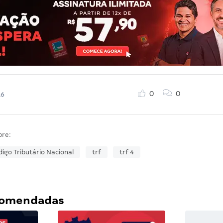
0
0
16
bre:
igo Tributário Nacional
trf
trf 4
ecomendadas