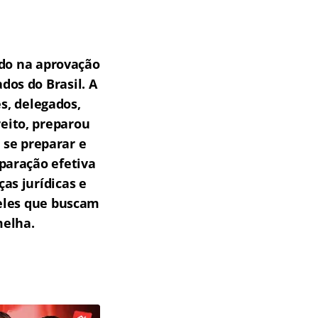
do na aprovação
os do Brasil.
A
s, delegados,
reito, preparou
 se preparar e
paração efetiva
as jurídicas e
ueles que buscam
melha.