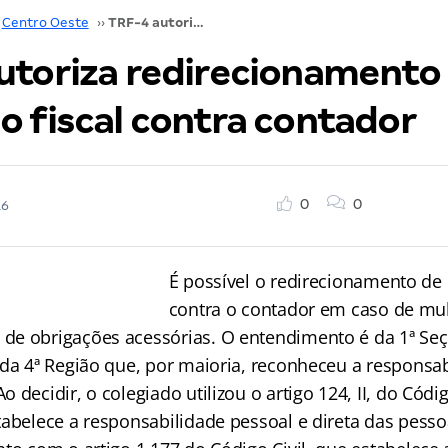
Centro Oeste
››
TRF-4 autoriza redirecionamento de execução fiscal contra contador
utoriza redirecionamento
o fiscal contra contador
0
0
16
É possível o redirecionamento de 
contra o contador em caso de mul
e obrigações acessórias. O entendimento é da 1ª Seç
 da 4ª Região que, por maioria, reconheceu a responsab
 decidir, o colegiado utilizou o artigo 124, II, do Códi
tabelece a responsabilidade pessoal e direta das pess