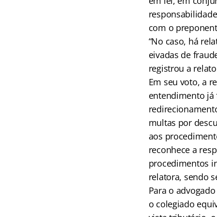
em lei, em conjun
responsabilidade
com o preponent
“No caso, há rel
eivadas de fraud
registrou a relat
Em seu voto, a re
entendimento já f
redirecionamento
multas por descu
aos procedimento
reconhece a resp
procedimentos in
relatora, sendo s
Para o advogado t
o colegiado equiv