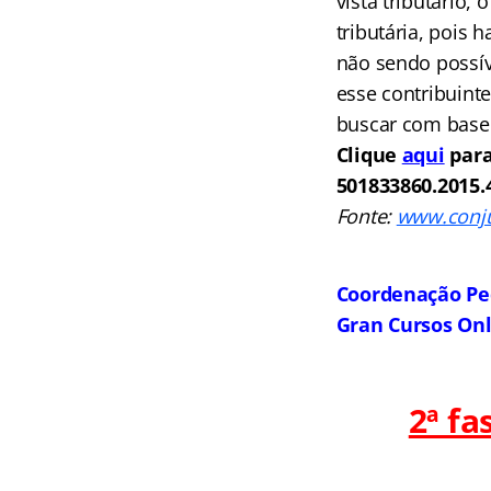
vista tributário,
tributária, pois 
não sendo possíve
esse contribuinte
buscar com base 
Clique
aqui
para
5018338­60.2015.
Fonte
:
www.conju
Coordenação Pe
Gran Cursos On
2ª f