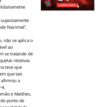
a
olidariamente
is supostamente
nda Nacional”,
, não se aplica o
ável ao
Em se tratando de
uelas relativas
na tese que
 em que tais
 afirmou a
-4.
alomão e Matthes,
, do ponto de