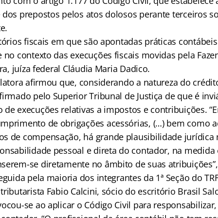
to com o artigo 1.177 do Código Civil, que estabelece 
 dos prepostos pelos atos dolosos perante terceiros s
e.
atórios fiscais em que são apontadas práticas contábe
e no contexto das execuções fiscais movidas pela Faze
ora, juíza federal Cláudia Maria Dadico.
latora afirmou que, considerando a natureza do crédito
irmado pelo Superior Tribunal de Justiça de que é invi
 de execuções relativas a impostos e contribuições. “
mprimento de obrigações acessórias, (…) bem como aq
s de compensação, há grande plausibilidade jurídica 
onsabilidade pessoal e direta do contador, na medida
serem-se diretamente no âmbito de suas atribuições”,
eguida pela maioria dos integrantes da 1ª Seção do TRF
ributarista Fabio Calcini, sócio do escritório Brasil S
ocou-se ao aplicar o Código Civil para responsabilizar