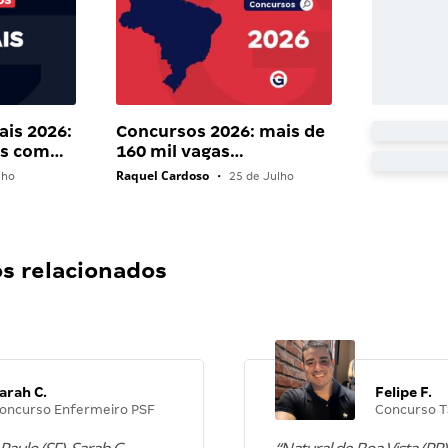
ais 2026:
Concursos 2026: mais de
ais com…
160 mil vagas…
Raquel Cardoso
lho
•
25 de Julho
 relacionados
arah C.
Felipe F.
oncurso Enfermeiro PSF
Concurso T