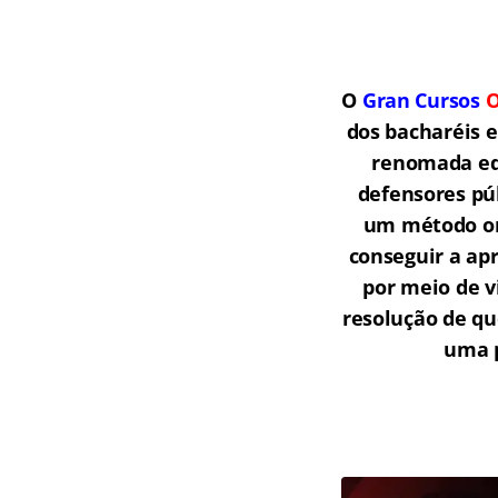
O
Gran Cursos
O
dos bacharéis 
renomada equ
defensores púb
um método onl
conseguir a ap
por meio de v
resolução de qu
uma p