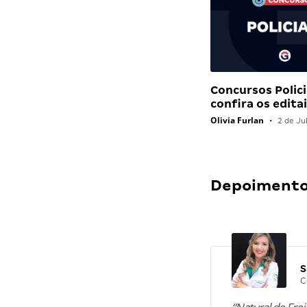
Concursos Polici
confira os edit
Olivia Furlan
•
2 de Ju
Depoimentos
S
C