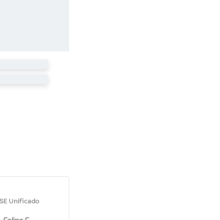
Diana M.
SE Unificado
Concurso SEPLAG CE