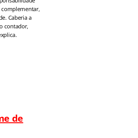
esponsabilidade
l e complementar,
de. Caberia a
do contador,
xplica.
me de