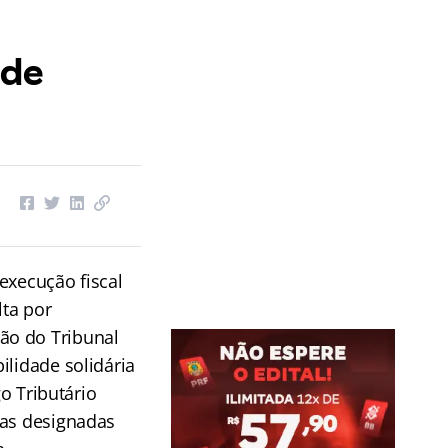
 de
execução fiscal
ta por
ão do Tribunal
ilidade solidária
go Tributário
oas designadas