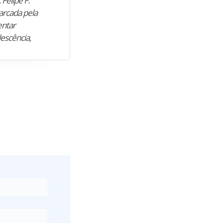
 Felipe F.
“Natural de Juazeiro do Norte (CE),
arcada pela
M. encontrou nos estudos o cami
entar
para construir uma nova fase da vi
lescência,
profissional. Após…”