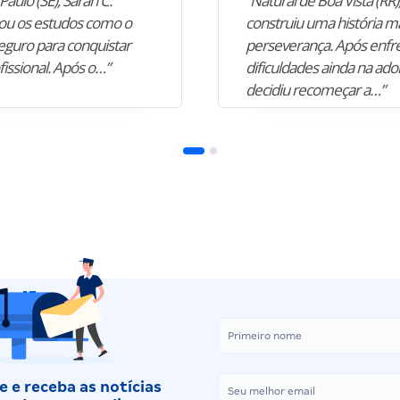
Paulo (SE), Sarah C.
“Natural de Boa Vista (RR),
u os estudos como o
construiu uma história m
guro para conquistar
perseverança. Após enfr
fissional. Após o…”
dificuldades ainda na ado
decidiu recomeçar a…”
 e receba as notícias