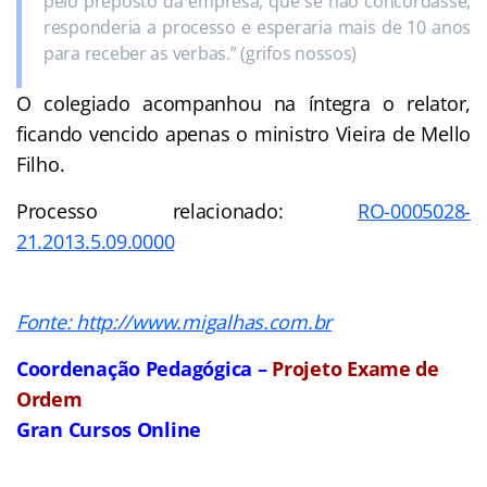
pelo preposto da empresa, que se não concordasse,
responderia a processo e esperaria mais de 10 anos
para receber as verbas.” (grifos nossos)
O colegiado acompanhou na íntegra o relator,
ficando vencido apenas o ministro Vieira de Mello
Filho.
Processo relacionado:
RO-0005028-
21.2013.5.09.0000
Fonte: http://www.migalhas.com.br
Coordenação Pedagógica –
Projeto Exame de
Ordem
Gran Cursos Online