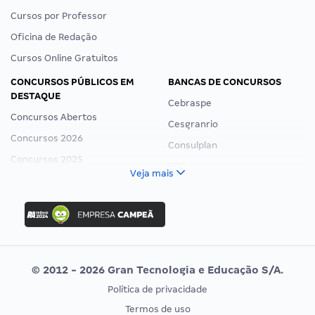
Cursos por Professor
Oficina de Redação
Cursos Online Gratuitos
CONCURSOS PÚBLICOS EM
BANCAS DE CONCURSOS
DESTAQUE
Cebraspe
Concursos Abertos
Cesgranrio
Concursos 2026
Consulplan
Concursos 2025
FCC
Veja mais
Concurso Nacional Unificado
FGV
Concurso Ibama
Idecan
Concurso MPU
Selecon
Editais publicados
Uniase
© 2012 - 2026 Gran Tecnologia e Educação S/A.
Vunesp
Política de privacidade
CONCURSOS POR PROFISSÃO
EXAME DE ORDEM
Termos de uso