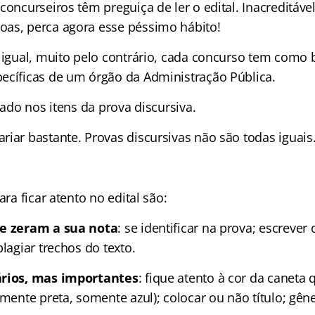
concurseiros têm preguiça de ler o edital. Inacreditável
as, perca agora esse péssimo hábito!
o igual, muito pelo contrário, cada concurso tem como
ecíficas de um órgão da Administração Pública.
igado nos itens da prova discursiva.
riar bastante. Provas discursivas não são todas iguais
ara ficar atento no edital são:
ue zeram a sua nota
: se identificar na prova; escreve
plagiar trechos do texto.
ários, mas importantes
: fique atento à cor da caneta 
omente preta, somente azul); colocar ou não título; gên