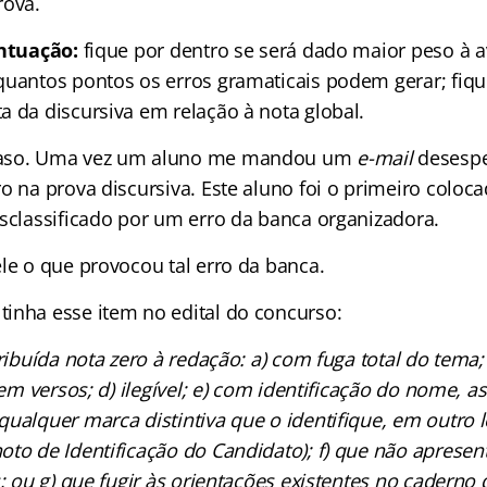
rova.
ontuação:
fique por dentro se será dado maior peso à a
quantos pontos os erros gramaticais podem gerar; fiqu
a da discursiva em relação à nota global.
caso. Uma vez um aluno me mandou um
e-mail
desespe
o na prova discursiva. Este aluno foi o primeiro coloc
esclassificado por um erro da banca organizadora.
le o que provocou tal erro da banca.
inha esse item no edital do concurso:
tribuída nota zero à redação: a) com fuga total do tema;
a em versos; d) ilegível; e) com identificação do nome, a
qualquer marca distintiva que o identifique, em outro 
oto de Identificação do Candidato); f) que não apresen
s; ou g) que fugir às orientações existentes no caderno 