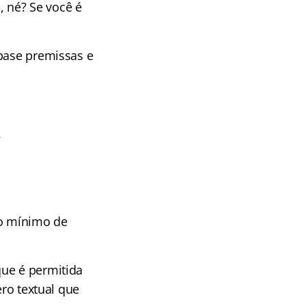
, né? Se você é
 base premissas e
.
r o mínimo de
que é permitida
ero textual que