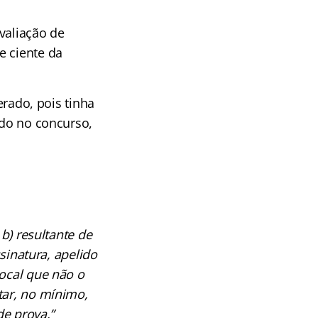
valiação de
e ciente da
rado, pois tinha
ado no concurso,
 b) resultante de
ssinatura, apelido
local que não o
tar, no mínimo,
de prova.”