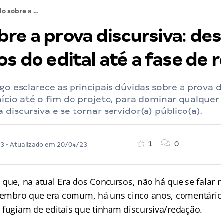
Tudo sobre a prova discursiva: desde os requisitos do edital até a fase de recursos.
re a prova discursiva: de
os do edital até a fase de 
igo esclarece as principais dúvidas sobre a prova d
nício até o fim do projeto, para dominar qualquer
 discursiva e se tornar servidor(a) público(a).
1
0
23
• Atualizado em
20/04/23
 que, na atual Era dos Concursos, não há que se fala
 Lembro que era comum, há uns cinco anos, comentário
 fugiam de editais que tinham discursiva/redação.