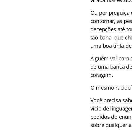
virada nos estudo
Ou por preguiça 
contornar, as p
decepções até to
tão banal que che
uma boa tinta de
Alguém vai para 
de uma banca d
coragem.
O mesmo raciocín
Você precisa sab
vício de linguage
pedidos do enunc
sobre qualquer a