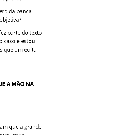
ero da banca,
bjetiva?
ez parte do texto
 o caso e estou
s que um edital
QUE A MÃO NA
tam que a grande