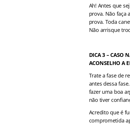
Ah! Antes que sej
prova. Não faça 
prova. Toda cane
Não arrisque troc
DICA 3 – CASO 
ACONSELHO A 
Trate a fase de 
antes dessa fase
fazer uma boa arg
não tiver confianç
Acredito que é f
comprometida apó