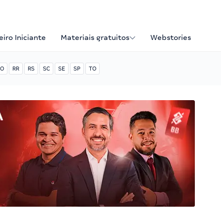
iro Iniciante
Materiais gratuitos
Webstories
O
RR
RS
SC
SE
SP
TO