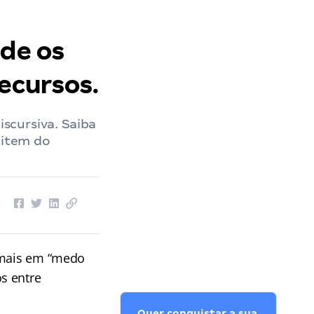
sde os
recursos.
iscursiva. Saiba
 item do
r mais em “medo
s entre
Quer conquistar a sua