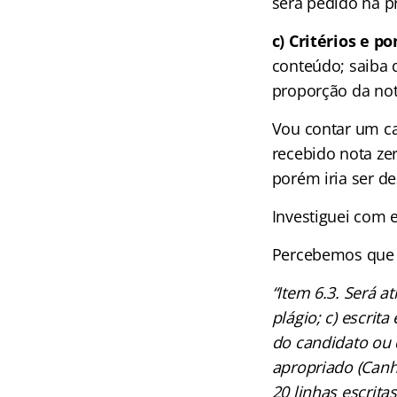
será pedido na p
c) Critérios e p
conteúdo; saiba 
proporção da not
Vou contar um 
recebido nota zer
porém iria ser d
Investiguei com e
Percebemos que t
“Item 6.3. Será a
plágio; c) escrit
do candidato ou 
apropriado (Canh
20 linhas escrita