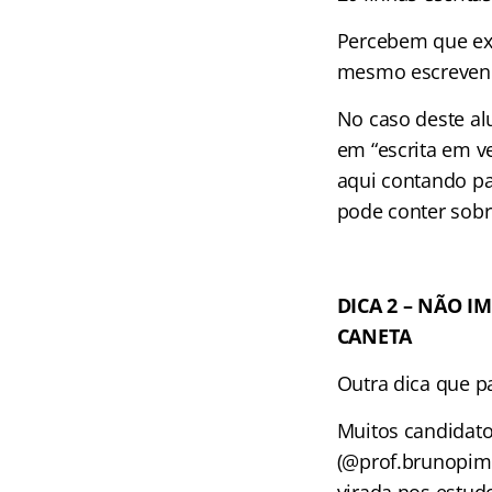
Percebem que exi
mesmo escrevend
No caso deste alu
em “escrita em ve
aqui contando pa
pode conter sobre
DICA 2 – NÃO I
CANETA
Outra dica que p
Muitos candidat
(@prof.brunopime