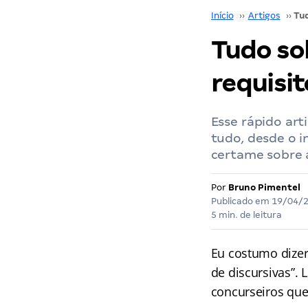
Início
››
Artigos
››
Tudo sob
requisit
Esse rápido art
tudo, desde o i
certame sobre a
Por
Bruno Pimentel
Publicado em
19/04/
5 min. de leitura
Eu costumo dizer
de discursivas”.
concurseiros que