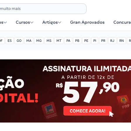
os
Cursos
Artigos
Gran Aprovados
Concurse
DF
ES
GO
MA
MG
MS
MT
PA
PB
PE
PI
PR
RJ
RN
R