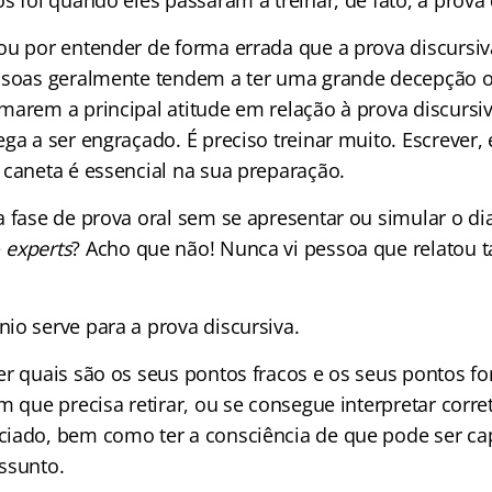
s foi quando eles passaram a treinar, de fato, a prova 
ou por entender de forma errada que a prova discursiva
essoas geralmente tendem a ter uma grande decepção 
marem a principal atitude em relação à prova discursi
ga a ser engraçado. É preciso treinar muito. Escrever, 
 caneta é essencial na sua preparação.
a fase de prova oral sem se apresentar ou simular o di
e
experts
? Acho que não! Nunca vi pessoa que relatou
io serve para a prova discursiva.
er quais são os seus pontos fracos e os seus pontos fo
m que precisa retirar, ou se consegue interpretar corr
iado, bem como ter a consciência de que pode ser ca
ssunto.