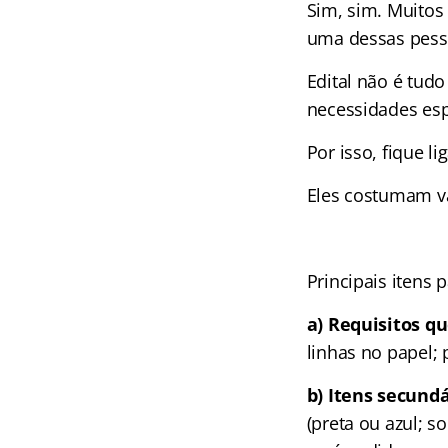
Sim, sim. Muitos 
uma dessas pesso
Edital não é tud
necessidades esp
Por isso, fique l
Eles costumam va
Principais itens p
a) Requisitos q
linhas no papel; 
b) Itens secund
(preta ou azul; s