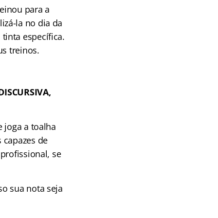
reinou para a
zá-la no dia da
inta específica.
s treinos.
DISCURSIVA,
 joga a toalha
s capazes de
profissional, se
so sua nota seja