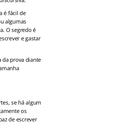
discursiva.
 é fácil de
ou algumas
va. O segredo é
escrever e gastar
a da prova diante
 tamanha
rtes, se há algum
etamente os
paz de escrever