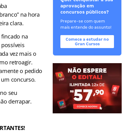
aba
aprovação em
concursos públicos?
 branco” na hora
Prepare-se com quem
ra clara.
mais entende do assunto!
 fincado na
Comece a estudar no
 possíveis
Gran Cursos
cada vez mais o
o retroagir.
tamente o pedido
m um concurso.
 no seu
não derrapar.
ORTANTES!