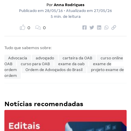
Por
Anna Rodrigues
Publicado em
28/05/16
• Atualizado em
27/05/26
5 min. de leitura
0
0
Tudo que sabemos sobre:
Advocacia
advogado
carteira da OAB
curso online
OAB
curso para OAB
exame da oab
exame de
ordem
Ordem de Advogados do Brasil
projeto exame de
ordem
Notícias recomendadas