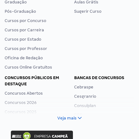
Graduação
Aulas Grátis
Pós-Graduação
Sugerir Curso
Cursos por Concurso
Cursos por Carreira
Cursos por Estado
Cursos por Professor
Oficina de Redação
Cursos Online Gratuitos
CONCURSOS PÚBLICOS EM
BANCAS DE CONCURSOS
DESTAQUE
Cebraspe
Concursos Abertos
Cesgranrio
Concursos 2026
Consulplan
Concursos 2025
FCC
Veja mais
Concurso Nacional Unificado
FGV
Concurso Ibama
Idecan