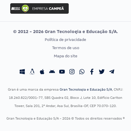
Concurso Ibama
Idecan
Concurso MPU
Selecon
Editais publicados
Uniase
© 2012 - 2026 Gran Tecnologia e Educação S/A.
Vunesp
Política de privacidade
CONCURSOS POR PROFISSÃO
EXAME DE ORDEM
Termos de uso
Concursos Administrativos
OAB
Mapa do site
Concursos Educação
Prova OAB
Concursos Fiscais
Calendário OAB
Concursos Jurídicos
Questões OAB
Concursos Militares
Recursos OAB
Gran é uma marca da empresa
Gran Tecnologia e Educação S/A
, CNPJ:
Concursos Policiais
Exame de Ordem
18.260.822/0001-77, SBS Quadra 02, Bloco J, Lote 10, Edifício Carlton
Concursos Saúde
Tower, Sala 201, 2º Andar, Asa Sul, Brasília-DF, CEP 70.070-120.
Concursos Tribunais
Gran Tecnologia e Educação S/A - 2026 © Todos os direitos reservados ®
Residência Multiprofissional