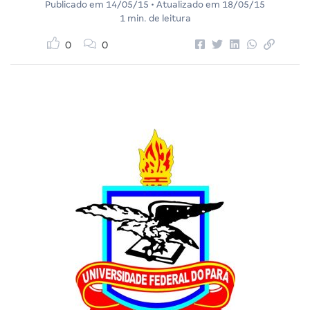
Publicado em
14/05/15
• Atualizado em
18/05/15
1 min. de leitura
0
0