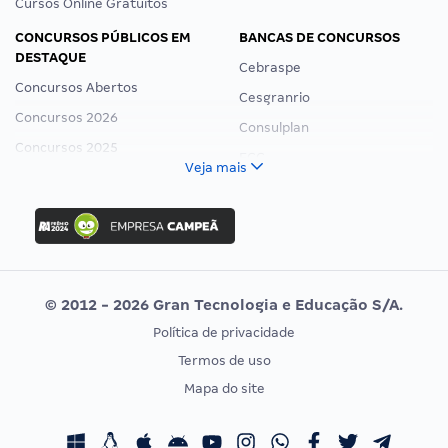
Cursos Online Gratuitos
CONCURSOS PÚBLICOS EM
BANCAS DE CONCURSOS
DESTAQUE
Cebraspe
Concursos Abertos
Cesgranrio
Concursos 2026
Consulplan
Concursos 2025
FCC
Veja mais
Concurso Nacional Unificado
FGV
Concurso Ibama
Idecan
Concurso MPU
Selecon
Editais publicados
Uniase
© 2012 - 2026 Gran Tecnologia e Educação S/A.
Vunesp
Política de privacidade
CONCURSOS POR PROFISSÃO
EXAME DE ORDEM
Termos de uso
Concursos Administrativos
OAB
Mapa do site
Concursos Educação
Prova OAB
Concursos Fiscais
Calendário OAB