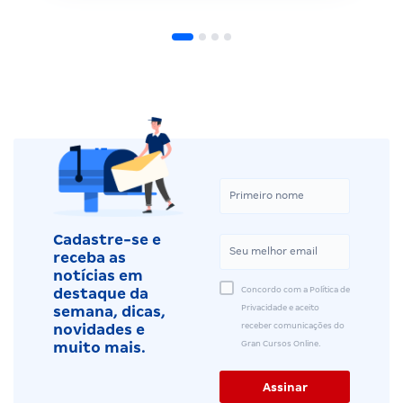
Cadastre-se e
receba as
notícias em
Concordo com a Política de
destaque da
Privacidade e aceito
semana, dicas,
receber comunicações do
novidades e
Gran Cursos Online.
muito mais.