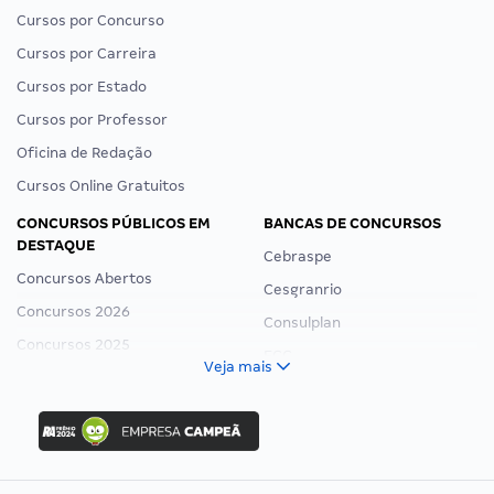
Cursos por Concurso
Cursos por Carreira
Cursos por Estado
Cursos por Professor
Oficina de Redação
Cursos Online Gratuitos
CONCURSOS PÚBLICOS EM
BANCAS DE CONCURSOS
DESTAQUE
Cebraspe
Concursos Abertos
Cesgranrio
Concursos 2026
Consulplan
Concursos 2025
FCC
Veja mais
Concurso Nacional Unificado
FGV
Concurso Ibama
Idecan
Concurso MPU
Selecon
Editais publicados
Uniase