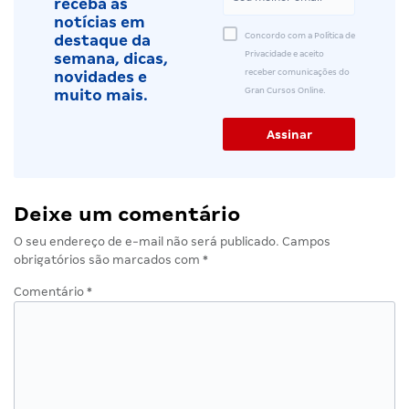
receba as
notícias em
Concordo com a Política de
destaque da
Privacidade e aceito
semana, dicas,
receber comunicações do
novidades e
Gran Cursos Online.
muito mais.
Deixe um comentário
O seu endereço de e-mail não será publicado.
Campos
obrigatórios são marcados com
*
Comentário
*