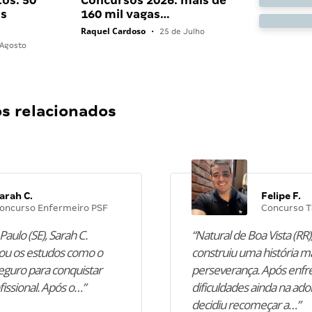
os: 50
Concursos 2026: mais de
as
160 mil vagas…
Raquel Cardoso
•
25 de Julho
Agosto
 relacionados
arah C.
Felipe F.
oncurso Enfermeiro PSF
Concurso T
Paulo (SE), Sarah C.
“Natural de Boa Vista (RR),
u os estudos como o
construiu uma história m
guro para conquistar
perseverança. Após enfr
fissional. Após o…”
dificuldades ainda na ado
decidiu recomeçar a…”