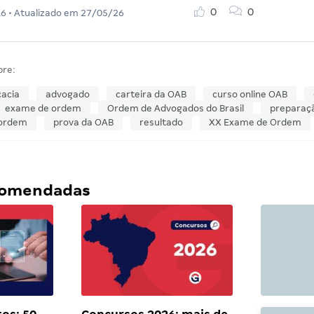
0
0
16
• Atualizado em
27/05/26
bre:
acia
advogado
carteira da OAB
curso online OAB
exame de ordem
Ordem de Advogados do Brasil
preparaç
 ordem
prova da OAB
resultado
XX Exame de Ordem
ecomendadas