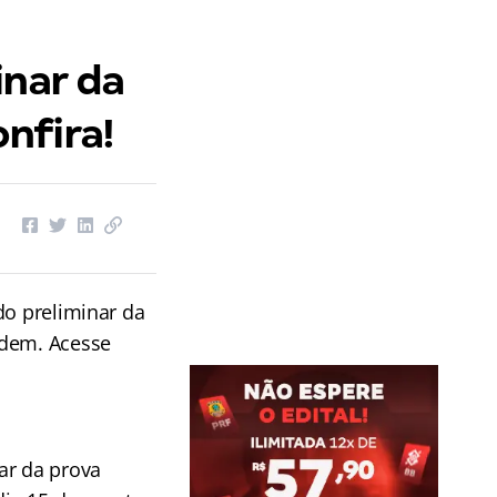
inar da
nfira!
do preliminar da
rdem. Acesse
ar da prova