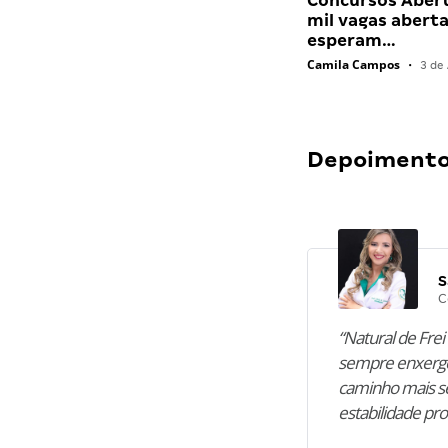
Concursos Abert
mil vagas abert
esperam…
Camila Campos
•
3 de 
Depoimentos
S
C
“Natural de Frei 
sempre enxergo
caminho mais se
estabilidade pro