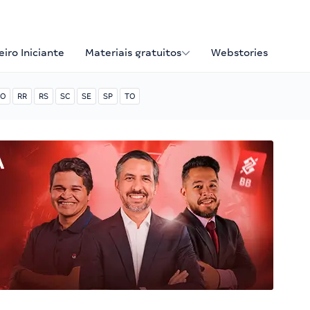
iro Iniciante
Materiais gratuitos
Webstories
O
RR
RS
SC
SE
SP
TO