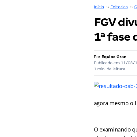
Início
››
Editorias
››
G
FGV divu
1ª fase
Por
Equipe Gran
Publicado em
11/08/
1 min. de leitura
agora mesmo o li
O examinando que