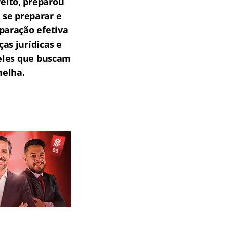
reito, preparou
 se preparar e
paração efetiva
as jurídicas e
ueles que buscam
melha.