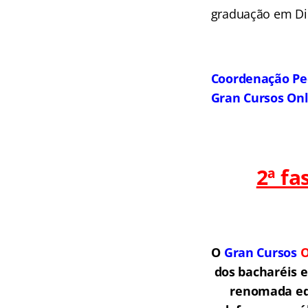
graduação em Dir
Coordenação Pe
Gran Cursos On
2ª f
O
Gran Cursos
O
dos bacharéis 
renomada equ