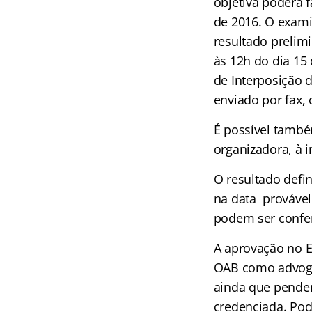
objetiva poderá f
de 2016. O exami
resultado prelimi
às 12h do dia 15
de Interposição 
enviado por fax, 
É possível també
organizadora, à i
O resultado defin
na data provável
podem ser confer
A aprovação no E
OAB como advoga
ainda que penden
credenciada. Pod