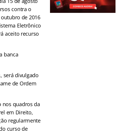
dia 15 de agosto
rsos contra o
e outubro de 2016
istema Eletrônico
rá aceito recurso
da banca
s, será divulgado
 Exame de Ordem
o nos quadros da
l em Direito,
ição regularmente
 do curso de