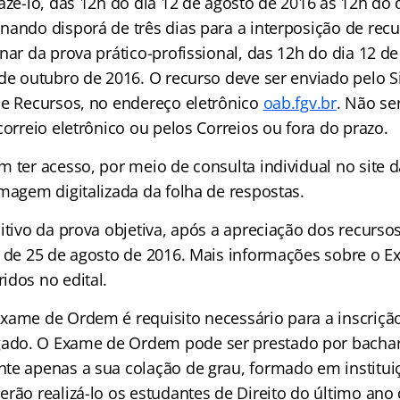
azê-lo, das 12h do dia 12 de agosto de 2016 às 12h do 
nando disporá de três dias para a interposição de recu
nar da prova prático-profissional, das 12h do dia 12 d
 de outubro de 2016. O recurso deve ser enviado pelo S
de Recursos, no endereço eletrônico
oab.fgv.br
. Não se
correio eletrônico ou pelos Correios ou fora do prazo.
m ter acesso, por meio de consulta individual no site 
magem digitalizada da folha de respostas.
itivo da prova objetiva, após a apreciação dos recurso
 de 25 de agosto de 2016. Mais informações sobre o
idos no edital.
xame de Ordem é requisito necessário para a inscriçã
do. O Exame de Ordem pode ser prestado por bachare
te apenas a sua colação de grau, formado em institu
erão realizá-lo os estudantes de Direito do último ano