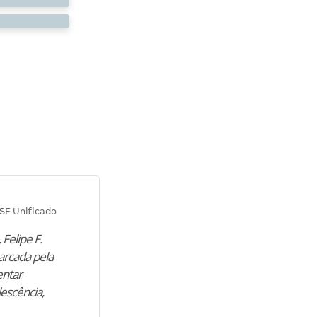
Diana M.
SE Unificado
Concurso SEPLAG CE
 Felipe F.
“Natural de Juazeiro do Norte (CE),
arcada pela
M. encontrou nos estudos o cami
entar
para construir uma nova fase da vi
lescência,
profissional. Após…”