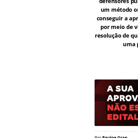
defensores púb
um método onl
conseguir a ap
por meio de v
resolução de qu
uma p
Por
Equipe Gran