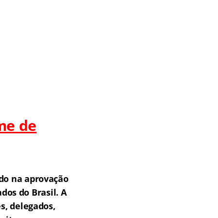
me de
do na aprovação
os do Brasil.
A
s, delegados,