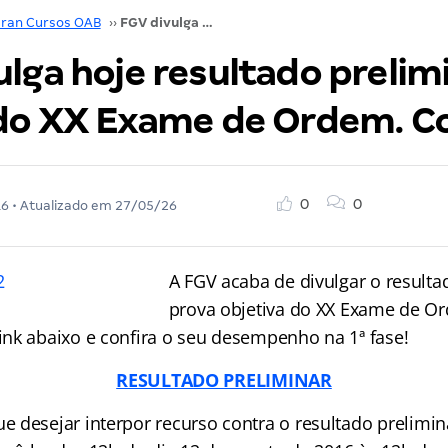
ran Cursos OAB
››
FGV divulga hoje resultado preliminar da 1ª fase do XX Exame de Ordem. Confira!
lga hoje resultado prelim
 do XX Exame de Ordem. Co
0
0
16
• Atualizado em
27/05/26
A FGV acaba de divulgar o resulta
prova objetiva do XX Exame de O
nk abaixo e confira o seu desempenho na 1ª fase!
RESULTADO PRELIMINAR
 desejar interpor recurso contra o resultado prelimin