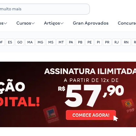
os
Cursos
Artigos
Gran Aprovados
Concurse
DF
ES
GO
MA
MG
MS
MT
PA
PB
PE
PI
PR
RJ
RN
R