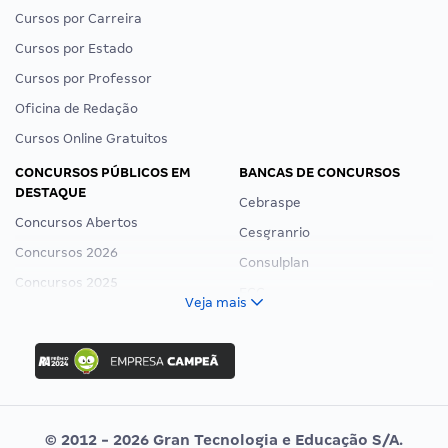
Cursos por Carreira
Cursos por Estado
Cursos por Professor
Oficina de Redação
Cursos Online Gratuitos
CONCURSOS PÚBLICOS EM
BANCAS DE CONCURSOS
DESTAQUE
Cebraspe
Concursos Abertos
Cesgranrio
Concursos 2026
Consulplan
Concursos 2025
FCC
Veja mais
Concurso Nacional Unificado
FGV
Concurso Ibama
Idecan
Concurso MPU
Selecon
Editais publicados
Uniase
© 2012 - 2026 Gran Tecnologia e Educação S/A.
Vunesp