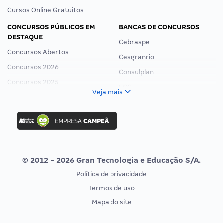
Cursos Online Gratuitos
CONCURSOS PÚBLICOS EM
BANCAS DE CONCURSOS
DESTAQUE
Cebraspe
Concursos Abertos
Cesgranrio
Concursos 2026
Consulplan
Concursos 2025
FCC
Veja mais
Concurso Nacional Unificado
FGV
Concurso Ibama
Idecan
Concurso MPU
Selecon
Editais publicados
Uniase
© 2012 - 2026 Gran Tecnologia e Educação S/A.
Vunesp
Política de privacidade
CONCURSOS POR PROFISSÃO
EXAME DE ORDEM
Termos de uso
Concursos Administrativos
OAB
Mapa do site
Concursos Educação
Prova OAB