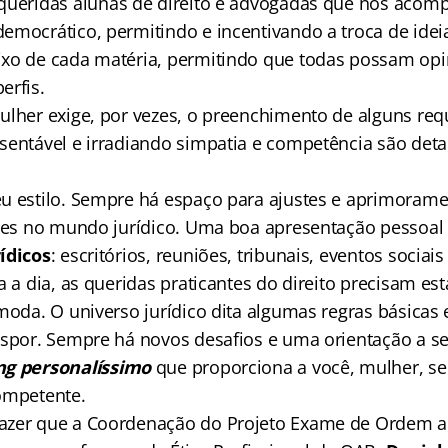
queridas alunas de direito e advogadas que nos aco
emocrático, permitindo e incentivando a troca de idei
xo de cada matéria, permitindo que todas possam opin
erfis.
lher exige, por vezes, o preenchimento de alguns requ
sentável e irradiando simpatia e competência são deta
eu estilo. Sempre há espaço para ajustes e aprimora
ntes no mundo jurídico. Uma boa apresentação pessoal
ídicos
: escritórios, reuniões, tribunais, eventos sociais 
a a dia, as queridas praticantes do direito precisam 
moda. O universo jurídico dita algumas regras básicas 
nspor. Sempre há novos desafios e uma orientação a s
ng personalíssimo
que proporciona a você, mulher, s
ompetente.
azer que a Coordenação do Projeto Exame de Ordem an