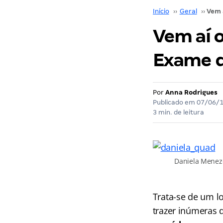
Início
››
Geral
››
Vem aí o
Exame 
Por
Anna Rodrigues
Publicado em
07/06/
3 min. de leitura
Daniela Meneze
Trata-se de um l
trazer inúmeras 