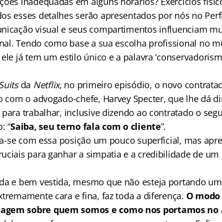
ções inadequadas em alguns horários? Exercícios fís
os esses detalhes serão apresentados por nós no Perfil
nicação visual e seus compartimentos influenciam m
ional. Tendo como base a sua escolha profissional no m
ele já tem um estilo único e a palavra ‘conservadorism
Suits
da
Netflix
, no primeiro episódio, o novo contrat
ão com o advogado-chefe, Harvey Specter, que lhe dá d
para trabalhar, inclusive dizendo ao contratado o segu
: “
Saiba, seu terno fala com o cliente
”.
riga-se com essa posição um pouco superficial, mas apr
uciais para ganhar a simpatia e a credibilidade de um
ada e bem vestida, mesmo que não esteja portando um
xtremamente cara e fina, faz toda a diferença.
O modo 
agem sobre quem somos e como nos portamos no