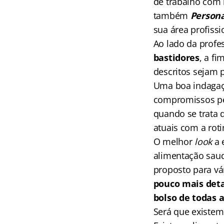
de trabalho com 
também
Personal
sua área profissi
Ao lado da profe
bastidores
, a f
descritos sejam p
Uma boa indagaçã
compromissos pes
quando se trata 
atuais com a roti
O melhor
look
a 
alimentação saud
proposto para vár
pouco mais detal
bolso de todas a
Será que existem