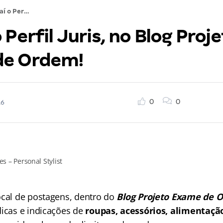
Vem aí o Perfil Juris, no Blog Projeto Exame de Ordem!
 Perfil Juris, no Blog Proj
de Ordem!
0
0
16
s – Personal Stylist
ocal de postagens, dentro do
Blog Projeto Exame de 
dicas e indicações de
roupas, acessórios, alimentação