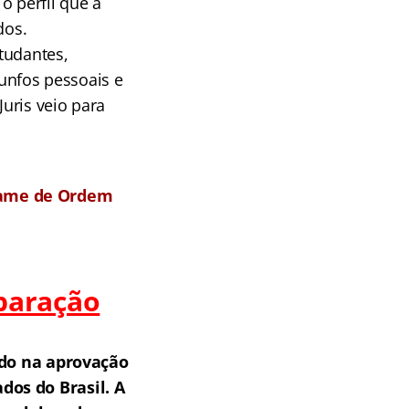
 perfil que a
dos.
tudantes,
iunfos pessoais e
Juris veio para
xame de Ordem
paração
do na aprovação
os do Brasil.
A