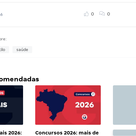
0
0
16
bre:
ilo
saúde
ecomendadas
ais 2026:
Concursos 2026: mais de