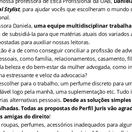
nossa professora de Ética Profissional da OAB,
Daniel
 Stylist
, para ajudar vocês que escolheram o mundo 
onal.
ssora Daniela,
uma equipe multidisciplinar trabalha
im de subsidiá-la para que matérias atuais dos variados
ostadas para auxiliar nossas leitoras.
o é a de como conseguir conciliar a profissão de ad
soais, como família, relacionamentos, casamento, fi
da beleza e do bem-estar da mulher advogada, como ins
na estressante e veloz da advocacia?
escolher para o trabalho, um perfume discreto para u
ável logo pela manhã, uma suplementação etc. Tudo i
ias alternativas pessoais.
Desde as soluções simples
hadas. Todas as propostas do Perfil Juris vão agra
s amigas do direito
!
 roupas, perfumes, acessórios inadequados para algu