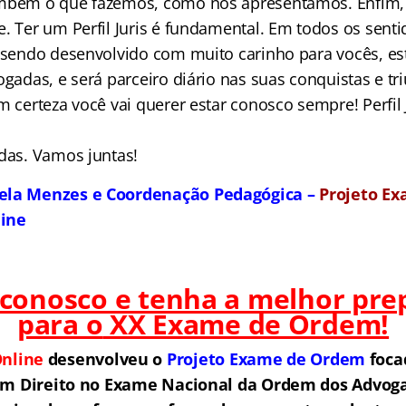
mbém o que fazemos, como nos apresentamos. Enfim, o
. Ter um Perfil Juris é fundamental. Em todos os senti
á sendo desenvolvido com muito carinho para vocês, es
ogadas, e será parceiro diário nas suas conquistas e tr
m certeza você vai querer estar conosco sempre! Perfil 
odas. Vamos juntas!
iela Menzes e Coordenação Pedagógica –
Projeto E
line
 conosco e tenha a melhor pre
para o
XX Exame de Ordem!
nline
desenvolveu o
Projeto Exame de Ordem
f
o
ca
em Direito no Exame Nacional da Ordem dos Advogad