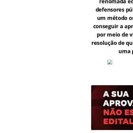
renomada equ
defensores púb
um método onl
conseguir a ap
por meio de v
resolução de qu
uma p