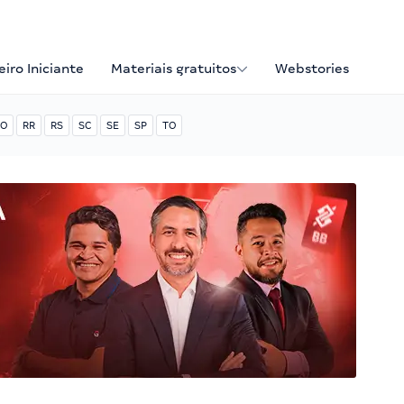
iro Iniciante
Materiais gratuitos
Webstories
O
RR
RS
SC
SE
SP
TO