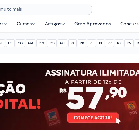
os
Cursos
Artigos
Gran Aprovados
Concurse
DF
ES
GO
MA
MG
MS
MT
PA
PB
PE
PI
PR
RJ
RN
R