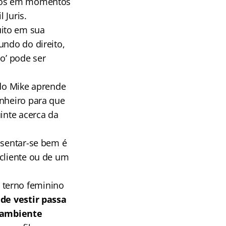
icos em momentos
 Juris.
uito em sua
undo do direito,
o’ pode ser
ado Mike aprende
inheiro para que
inte acerca da
esentar-se bem é
 cliente ou de um
 terno feminino
de vestir passa
 ambiente