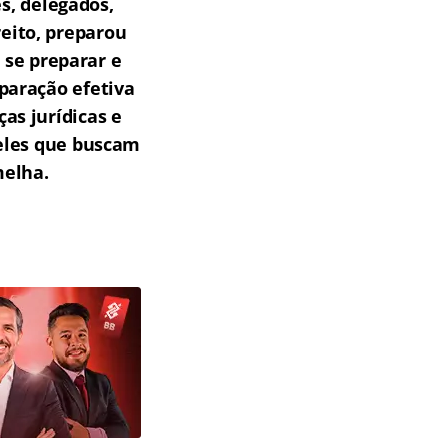
s, delegados,
reito, preparou
 se preparar e
paração efetiva
as jurídicas e
ueles que buscam
melha.