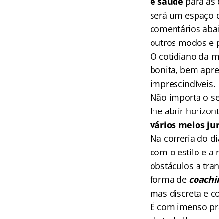
e saúde
para as 
será um espaço d
comentários abai
outros modos e p
O cotidiano da mu
bonita, bem apre
imprescindíveis.
Não importa o s
lhe abrir horizo
vários meios jur
Na correria do di
com o estilo e a 
obstáculos a tra
forma de
coachi
mas discreta e c
É com imenso pr