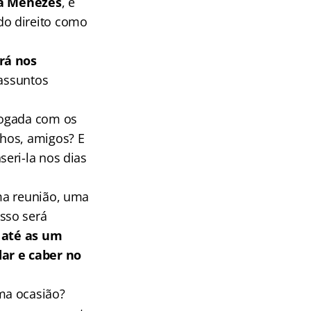
a Menezes
, e
do direito como
rá nos
 assuntos
vogada com os
lhos, amigos? E
eri-la nos dias
ma reunião, uma
sso será
 até as um
dar e caber no
ma ocasião?