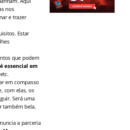
mpanham. Aqui
as nos
ar e trazer
isitos. Estar
lhes
mentos que podem
é essencial em
etc.
estar em compasso
e, com elas, os
eguir. Será uma
er também bela,
uncia a parceria