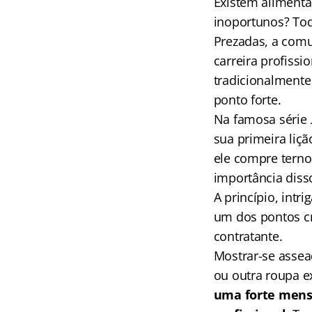
Existem alimenta
inoportunos? Tod
Prezadas, a comu
carreira profiss
tradicionalmente 
ponto forte.
Na famosa série
sua primeira liç
ele compre terno 
importância disso
A princípio, int
um dos pontos cr
contratante.
Mostrar-se asse
ou outra roupa e
uma forte mens