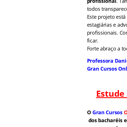
profissional
. Ta
todos transparece
Este projeto est
estagiárias e adv
profissionais. Co
ficar.
Forte abraço a t
Professora Dan
Gran Cursos On
Estude
O
Gran Cursos
O
dos bacharéis 