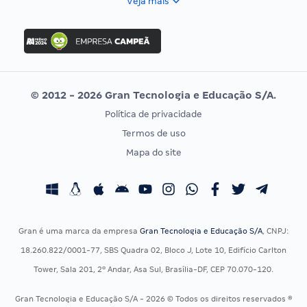
Veja mais
Concurso Nacional Unificado
FGV
Concurso Ibama
Idecan
Concurso MPU
Selecon
Editais publicados
Uniase
© 2012 - 2026 Gran Tecnologia e Educação S/A.
Vunesp
Política de privacidade
CONCURSOS POR PROFISSÃO
EXAME DE ORDEM
Termos de uso
Concursos Administrativos
OAB
Mapa do site
Concursos Educação
Prova OAB
Concursos Fiscais
Calendário OAB
Concursos Jurídicos
Questões OAB
Concursos Militares
Recursos OAB
Gran é uma marca da empresa
Gran Tecnologia e Educação S/A
, CNPJ:
Concursos Policiais
Exame de Ordem
18.260.822/0001-77, SBS Quadra 02, Bloco J, Lote 10, Edifício Carlton
Concursos Saúde
Tower, Sala 201, 2º Andar, Asa Sul, Brasília-DF, CEP 70.070-120.
Concursos Tribunais
Gran Tecnologia e Educação S/A - 2026 © Todos os direitos reservados ®
Residência Multiprofissional