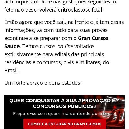
anticorpos anti-Rh e nas gestações seguintes, o
feto não desenvolverá eritroblastose fetal.
Então agora que você saiu na frente e já tem essas
informações, vá com tudo para suas provas
econtinue a se preparar com o
Gran Cursos
Saúde
. Temos cursos
on line
voltados
exclusivamente para editais das principais
residências e concursos, civis e militares, do
Brasil.
Um forte abraço e bons estudos!
QUER CONQUISTAR A SUA APROVAÇÃO EM
CONCURSOS PÚBLICOS?
Prepare-se com quem mais entende do assunto!
COMECE A ESTUDAR NO GRAN CURSOS