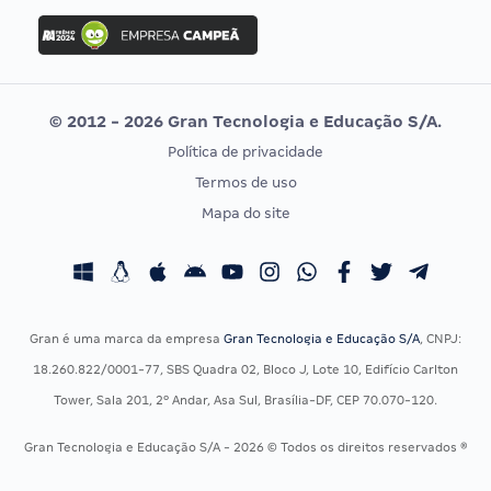
Concurso Ibama
Idecan
Concurso MPU
Selecon
Editais publicados
Uniase
© 2012 - 2026 Gran Tecnologia e Educação S/A.
Vunesp
Política de privacidade
CONCURSOS POR PROFISSÃO
EXAME DE ORDEM
Termos de uso
Concursos Administrativos
OAB
Mapa do site
Concursos Educação
Prova OAB
Concursos Fiscais
Calendário OAB
Concursos Jurídicos
Questões OAB
Concursos Militares
Recursos OAB
Gran é uma marca da empresa
Gran Tecnologia e Educação S/A
, CNPJ:
Concursos Policiais
Exame de Ordem
18.260.822/0001-77, SBS Quadra 02, Bloco J, Lote 10, Edifício Carlton
Concursos Saúde
Tower, Sala 201, 2º Andar, Asa Sul, Brasília-DF, CEP 70.070-120.
Concursos Tribunais
Gran Tecnologia e Educação S/A - 2026 © Todos os direitos reservados ®
Residência Multiprofissional