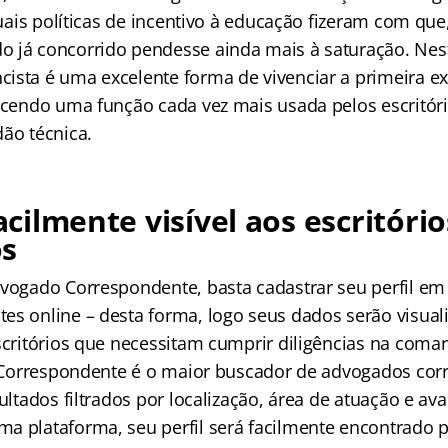
atuais políticas de incentivo à educação fizeram com que
 já concorrido pendesse ainda mais à saturação. Nest
ista é uma excelente forma de vivenciar a primeira ex
ercendo uma função cada vez mais usada pelos escritór
dão técnica.
facilmente visível aos escritório
s
dvogado Correspondente, basta cadastrar seu perfil e
es online – desta forma, logo seus dados serão visual
escritórios que necessitam cumprir diligências na com
is Correspondente é o maior buscador de advogados co
sultados filtrados por localização, área de atuação e av
a plataforma, seu perfil será facilmente encontrado 