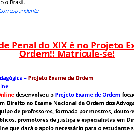
o o Brasil.
 Correspondente
 de Penal do XIX é no Projeto 
Ordem!! Matricule-se!
dagógica –
Projeto Exame de Ordem
line
nline
desenvolveu o
Projeto Exame de Ordem
f
o
ca
em Direito no Exame Nacional da Ordem dos Advogad
ipe de professores, formada por mestres, doutore
licos, promotores de justiça e especialistas em Di
ne que dará o apoio necessário para o estudante s