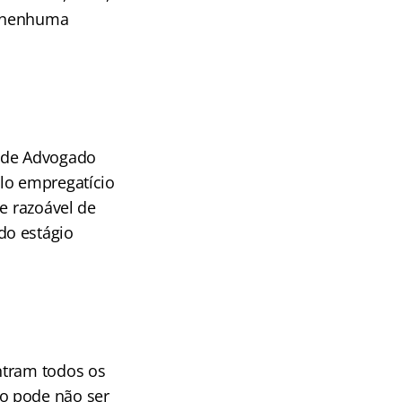
u nenhuma
o de Advogado
lo empregatício
e razoável de
do estágio
ntram todos os
o pode não ser