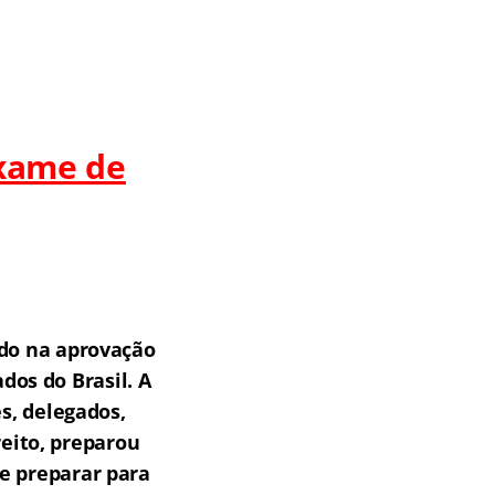
Exame de
do na aprovação
os do Brasil.
A
s, delegados,
reito, preparou
e preparar para