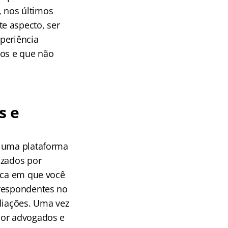
, nos últimos
e aspecto, ser
periência
ios e que não
s e
m uma plataforma
izados por
arca em que você
rrespondentes no
aliações. Uma vez
por advogados e