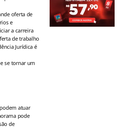
ande oferta de
rios e
ciar a carreira
erta de trabalho
ência Jurídica é
.
de se tornar um
o podem atuar
anorama pode
são de