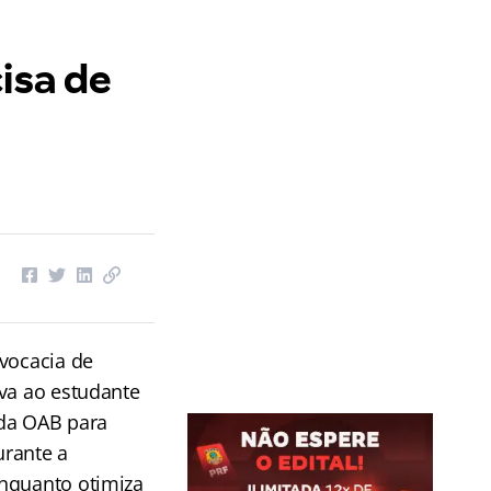
isa de
dvocacia de
iva ao estudante
 da OAB para
urante a
enquanto otimiza