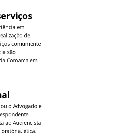
erviços
riência em
ealização de
erviços comumente
ia são
– da Comarca em
nal
a ou o Advogado e
rrespondente
ta ao Audiencista
ratória, ética,