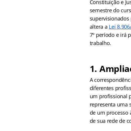
Constituição e Ju
semestre do curs
supervisionados p
altera a
Lei 8.906
7º período e irá
trabalho.
1. Ampli
A correspondênci
diferentes profis
um profissional p
representa uma s
de um processo à
de sua rede de co