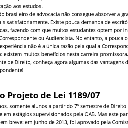
ação aos estudos.
do brasileiro de advocacia não consegue absorver a gr
ais satisfatoriamente. Existe pouca demanda de escritó
dicas, fazendo com que muitos estudantes optem por ini
rrespondente ou Audiencista. No entanto, a pouca of
xperiência não é a única razão pela qual a Correspond
 existem muitos benefícios nesta carreira promissora
nte de Direito, conheça agora algumas das vantagens 
pondente!
o Projeto de Lei 1189/07
nos, somente alunos a partir do 7º semestre de Direit
te em estágios supervisionados pela OAB. Mas este p
s em breve: em junho de 2013, foi aprovado pela Comis