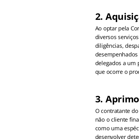
2. Aquisi
Ao optar pela Co
diversos serviço
diligências, des
desempenhados p
delegados a um p
que ocorre o pro
3. Aprimo
O contratante do
não o cliente fin
como uma espécie
desenvolver dete