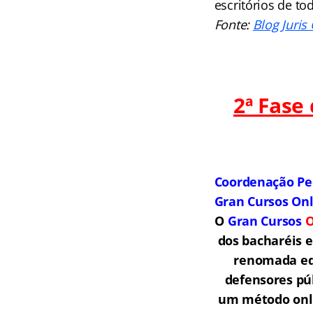
escritórios de tod
Fonte:
Blog Juris
2ª Fase
Coordenação Pe
Gran Cursos On
O
Gran Cursos
O
dos bacharéis 
renomada equ
defensores púb
um método onli