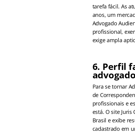
tarefa fácil. As 
anos, um mercado
Advogado Audienc
profissional, ex
exige ampla apti
6. Perfil 
advogado
Para se tornar A
de Correspondent
profissionais e 
está. O site Jur
Brasil e exibe re
cadastrado em um