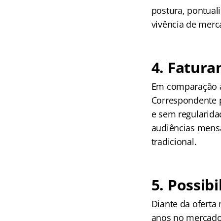
postura, pontua
vivência de merc
4. Fatur
Em comparação à 
Correspondente p
e sem regularidad
audiências mensa
tradicional.
5. Possib
Diante da oferta
anos no mercado,