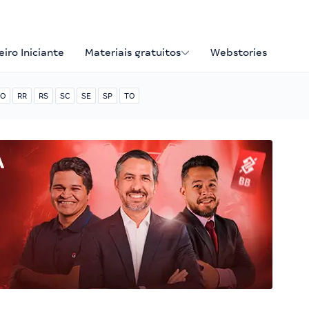
iro Iniciante
Materiais gratuitos
Webstories
O
RR
RS
SC
SE
SP
TO