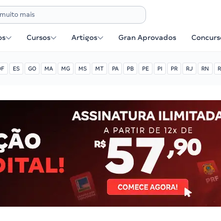
os
Cursos
Artigos
Gran Aprovados
Concurse
DF
ES
GO
MA
MG
MS
MT
PA
PB
PE
PI
PR
RJ
RN
R