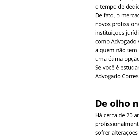
o tempo de dedic
De fato, o merca
novos profission
instituições jurí
como Advogado Co
a quem não tem e
uma ótima opção:
Se você é estuda
Advogado Corres
De olho n
Há cerca de 20 a
profissionalmen
sofrer alteraçõe