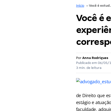
Início
››
Você é estudante de direito e precisa de e
Você é e
experiê
corresp
Por
Anna Rodrigues
Publicado em
06/05/
3 min. de leitura
de Direito que es
estágio e atuação
faculdade, adqui