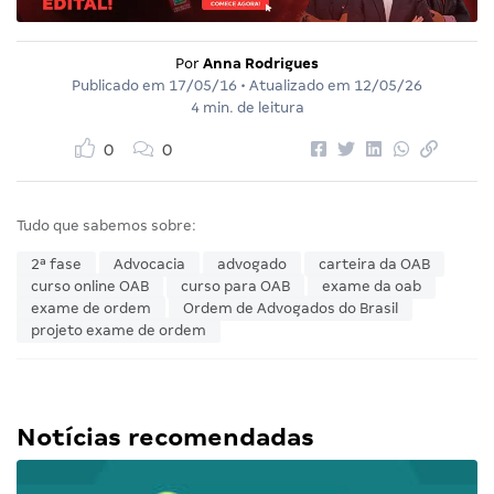
Por
Anna Rodrigues
Publicado em
17/05/16
• Atualizado em
12/05/26
4 min. de leitura
0
0
Tudo que sabemos sobre:
2ª fase
Advocacia
advogado
carteira da OAB
curso online OAB
curso para OAB
exame da oab
exame de ordem
Ordem de Advogados do Brasil
projeto exame de ordem
Notícias recomendadas