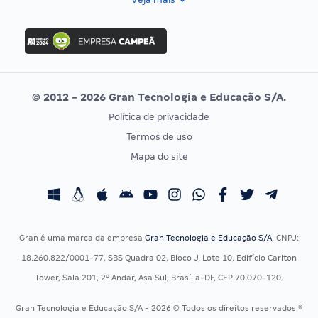
Concurso Nacional Unificado
FGV
Concurso Ibama
Idecan
Concurso MPU
Selecon
Editais publicados
Uniase
© 2012 - 2026 Gran Tecnologia e Educação S/A.
Vunesp
Política de privacidade
CONCURSOS POR PROFISSÃO
EXAME DE ORDEM
Termos de uso
Concursos Administrativos
OAB
Mapa do site
Concursos Educação
Prova OAB
Concursos Fiscais
Calendário OAB
Concursos Jurídicos
Questões OAB
Concursos Militares
Recursos OAB
Gran é uma marca da empresa
Gran Tecnologia e Educação S/A
, CNPJ:
Concursos Policiais
Exame de Ordem
18.260.822/0001-77, SBS Quadra 02, Bloco J, Lote 10, Edifício Carlton
Concursos Saúde
Tower, Sala 201, 2º Andar, Asa Sul, Brasília-DF, CEP 70.070-120.
Concursos Tribunais
Gran Tecnologia e Educação S/A - 2026 © Todos os direitos reservados ®
Residência Multiprofissional