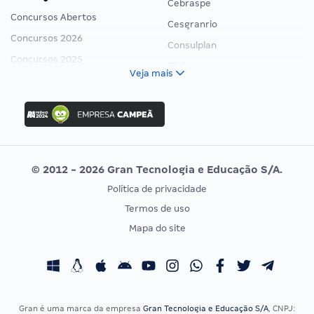
Cebraspe
Concursos Abertos
Cesgranrio
Concursos 2026
Consulplan
Concursos 2025
FCC
Veja mais
Concurso Nacional Unificado
FGV
Concurso Ibama
Idecan
Concurso MPU
Selecon
Editais publicados
Uniase
© 2012 - 2026 Gran Tecnologia e Educação S/A.
Vunesp
Política de privacidade
CONCURSOS POR PROFISSÃO
EXAME DE ORDEM
Termos de uso
Concursos Administrativos
OAB
Mapa do site
Concursos Educação
Prova OAB
Concursos Fiscais
Calendário OAB
Concursos Jurídicos
Questões OAB
Concursos Militares
Recursos OAB
Gran é uma marca da empresa
Gran Tecnologia e Educação S/A
, CNPJ: