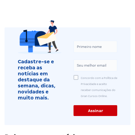
Cadastre-se e
receba as
notícias em
Concordo com a Política de
destaque da
Privacidade e aceito
semana, dicas,
receber comunicações do
novidades e
Gran Cursos Online.
muito mais.