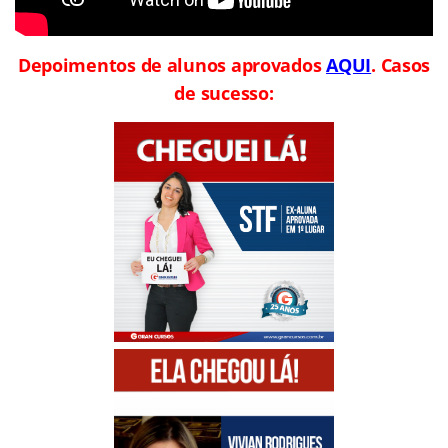
Depoimentos de alunos aprovados
AQUI
. Casos
de sucesso: