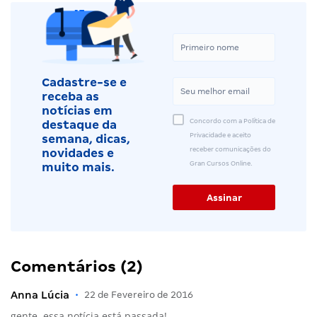
Cadastre-se e
receba as
notícias em
Concordo com a Política de
destaque da
Privacidade e aceito
semana, dicas,
receber comunicações do
novidades e
Gran Cursos Online.
muito mais.
Comentários (2)
Anna Lúcia
•
22 de Fevereiro de 2016
gente, essa notícia está passada!