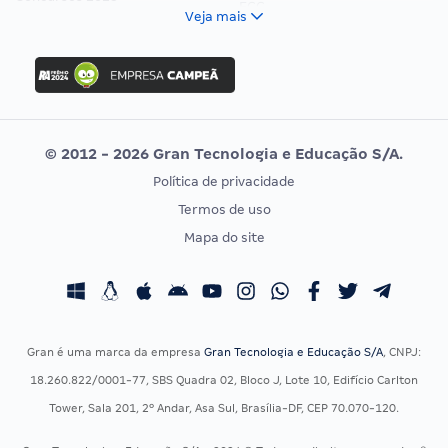
FCC
Veja mais
Concurso Nacional Unificado
FGV
Concurso Ibama
Idecan
Concurso MPU
Selecon
Editais publicados
Uniase
© 2012 - 2026 Gran Tecnologia e Educação S/A.
Vunesp
Política de privacidade
CONCURSOS POR PROFISSÃO
EXAME DE ORDEM
Termos de uso
Concursos Administrativos
OAB
Mapa do site
Concursos Educação
Prova OAB
Concursos Fiscais
Calendário OAB
Concursos Jurídicos
Questões OAB
Concursos Militares
Recursos OAB
Gran é uma marca da empresa
Gran Tecnologia e Educação S/A
, CNPJ:
Concursos Policiais
Exame de Ordem
18.260.822/0001-77, SBS Quadra 02, Bloco J, Lote 10, Edifício Carlton
Concursos Saúde
Tower, Sala 201, 2º Andar, Asa Sul, Brasília-DF, CEP 70.070-120.
Concursos Tribunais