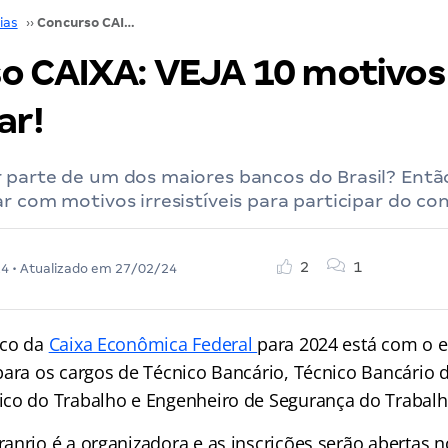
ias
››
Concurso CAIXA: VEJA 10 motivos para participar!
o CAIXA: VEJA 10 motivos
ar!
 parte de um dos maiores bancos do Brasil? Entã
r com motivos irresistíveis para participar do co
2
1
24
• Atualizado em
27/02/24
ico da
Caixa Econômica Federal
para 2024 está com o e
para os cargos de Técnico Bancário, Técnico Bancário 
co do Trabalho e Engenheiro de Segurança do Trabalh
anrio é a organizadora e as inscrições serão abertas 