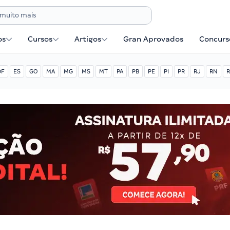
os
Cursos
Artigos
Gran Aprovados
Concurse
DF
ES
GO
MA
MG
MS
MT
PA
PB
PE
PI
PR
RJ
RN
R