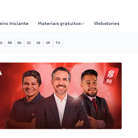
iro Iniciante
Materiais gratuitos
Webstories
O
RR
RS
SC
SE
SP
TO