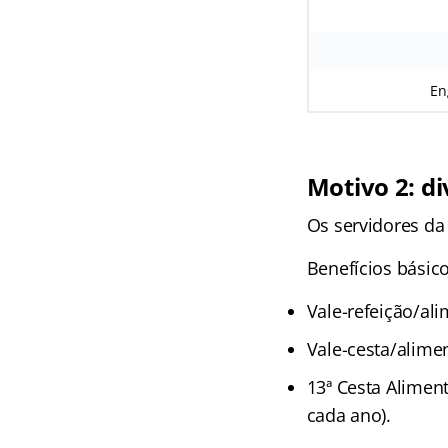
En
Motivo 2: di
Os servidores da
Benefícios básico
Vale-refeição/ali
Vale-cesta/alime
13ª Cesta Alimen
cada ano).