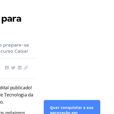
 para
o prepare-se
ncurso Caixa!
dital publicado!
de Tecnologia da
o.
Quer conquistar a sua
nos próximos
aprovação em