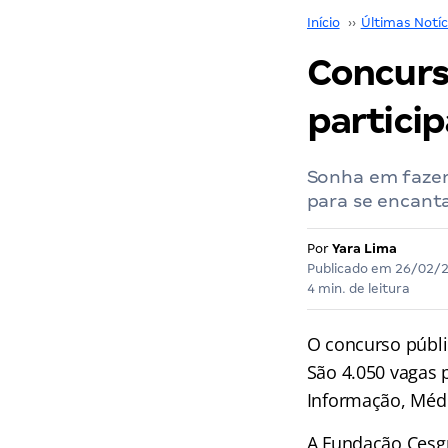
Início
››
Últimas Notíc
Concurs
particip
Sonha em fazer
para se encanta
Por
Yara Lima
Publicado em
26/02/
4 min. de leitura
O concurso públ
São 4.050 vagas 
Informação, Médi
A Fundação Cesgr