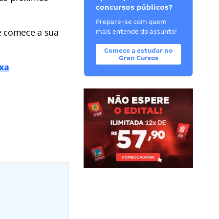
concursos públicos?
Prepare-se com quem
 e comece a sua
mais entende do assunto!
Comece a estudar no
Gran Cursos
ixa