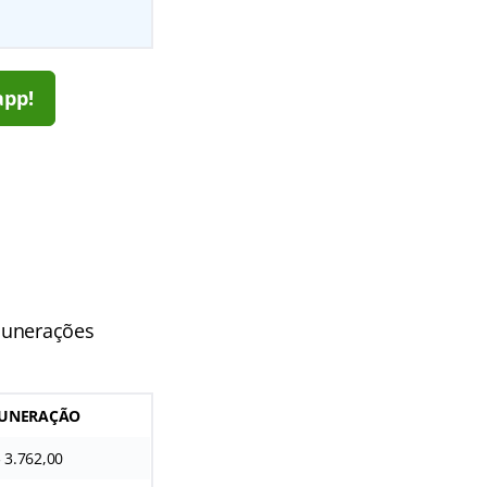
app!
r
munerações
UNERAÇÃO
 3.762,00