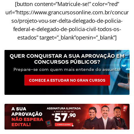
[button content=”Matricule-se!” color=”red”
url=”https://www.grancursosonline.com.br/concur
so/projeto-vou-ser-delta-delegado-de-policia-
federal-e-delegado-de-policia-civil-todos-os-
estados” target=”_blank”openin=”_blank”]
QUER CONQUISTAR A SUA APROVAÇÃO EM
CONCURSOS PÚBLICOS?
Prepare-se com quem mais entende do assunto!
COMECE A ESTUDAR NO GRAN CURSOS