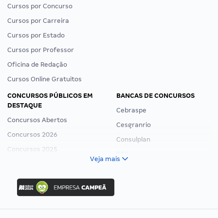
Cursos por Concurso
Cursos por Carreira
Cursos por Estado
Cursos por Professor
Oficina de Redação
Cursos Online Gratuitos
CONCURSOS PÚBLICOS EM
BANCAS DE CONCURSOS
DESTAQUE
Cebraspe
Concursos Abertos
Cesgranrio
Concursos 2026
Consulplan
Concursos 2025
FCC
Veja mais
Concurso Nacional Unificado
FGV
Concurso Ibama
Idecan
Concurso MPU
Selecon
Editais publicados
Uniase