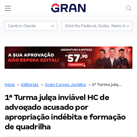
Início
››
Editorias
››
Gran Cursos Jurídico
››
1ª Turma julga inviável HC de advogado acusado por apropriação indébita e formação de quadrilha
1ª Turma julga inviável HC de
advogado acusado por
apropriação indébita e formação
de quadrilha