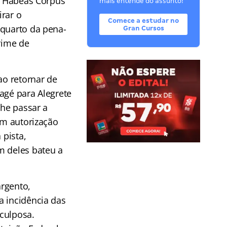
o Habeas Corpus
mais entende do assunto!
irar o
Comece a estudar no
quarto da pena-
Gran Cursos
rime de
ao retornar de
gé para Alegrete
lhe passar a
em autorização
 pista,
m deles bateu a
argento,
a incidência das
culposa.