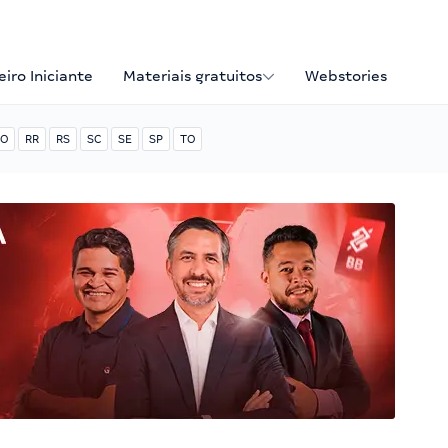
iro Iniciante
Materiais gratuitos
Webstories
O
RR
RS
SC
SE
SP
TO