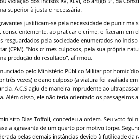
ou violação dos incisos XV, XLVI, do artigo 5º, da Const
a superior à justa e necessária.
gravantes justificam-se pela necessidade de punir mai
, conscientemente, ao praticar o crime, o fizeram em
os resguardados pela sociedade enumerados no inciso I
tar (CPM). “Nos crimes culposos, pela sua própria natu
 na produção do resultado”, afirmou.
nunciado pelo Ministério Público Militar por homicídio
or três vezes) e dano culposo (a viatura foi avaliada em
cia, A.C.S agiu de maneira imprudente ao ultrapassar
 Além disso, ele não teria orientado os passageiros a 
ministro Dias Toffoli, concedeu a ordem. Seu voto foi 
base a agravante de um quarto por motivo torpe. Segund
derada pelas demais instâncias devido à futilidade da 