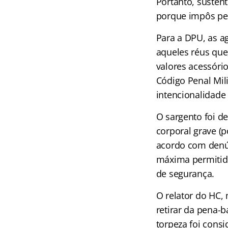
Portanto, sustent
porque impôs pen
Para a DPU, as a
aqueles réus que
valores acessóri
Código Penal Mili
intencionalidade
O sargento foi de
corporal grave (p
acordo com denún
máxima permitida.
de segurança.
O relator do HC, 
retirar da pena-
torpeza foi consi