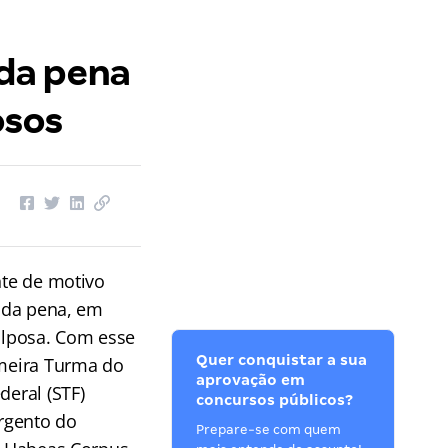
da pena
osos
nte de motivo
a da pena, em
ulposa. Com esse
Quer conquistar a sua
meira Turma do
aprovação em
eral (STF)
concursos públicos?
argento do
Prepare-se com quem