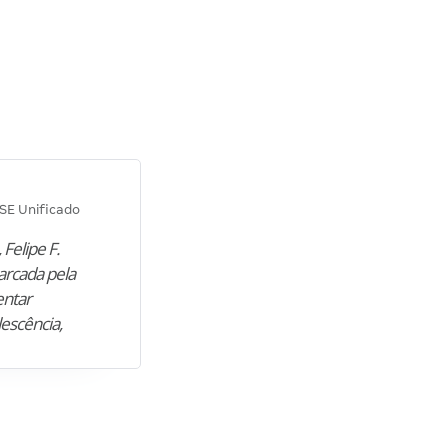
Diana M.
SE Unificado
Concurso SEPLAG CE
 Felipe F.
“Natural de Juazeiro do Norte (CE),
arcada pela
M. encontrou nos estudos o cami
entar
para construir uma nova fase da vi
lescência,
profissional. Após…”