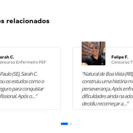
 relacionados
arah C.
Felipe F.
oncurso Enfermeiro PSF
Concurso T
Paulo (SE), Sarah C.
“Natural de Boa Vista (RR),
u os estudos como o
construiu uma história m
guro para conquistar
perseverança. Após enfr
fissional. Após o…”
dificuldades ainda na ado
decidiu recomeçar a…”