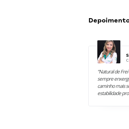
Depoimentos
S
C
“Natural de Frei 
sempre enxergo
caminho mais se
estabilidade pro