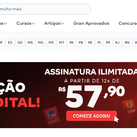
os
Cursos
Artigos
Gran Aprovados
Concurse
DF
ES
GO
MA
MG
MS
MT
PA
PB
PE
PI
PR
RJ
RN
R