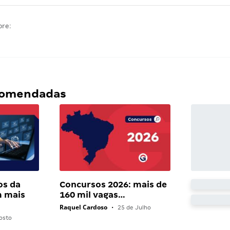
bre:
ecomendadas
os da
Concursos 2026: mais de
 mais
160 mil vagas…
Raquel Cardoso
•
25 de Julho
osto