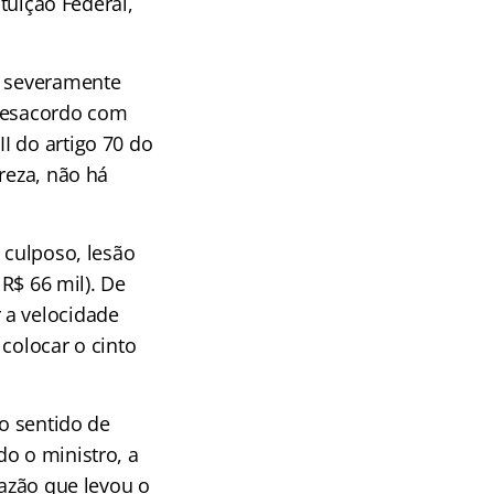
ituição Federal,
s severamente
 desacordo com
I do artigo 70 do
reza, não há
 culposo, lesão
 R$ 66 mil). De
 a velocidade
colocar o cinto
no sentido de
o o ministro, a
razão que levou o