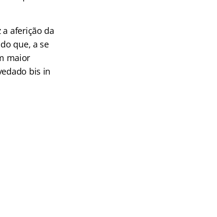
 a aferição da
odo que, a se
m maior
vedado bis in