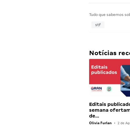
Tudo que sabemos so
stf
Notícias r
Editais publicad
semana ofertam
de…
Olivia Furlan
•
2 de Ag