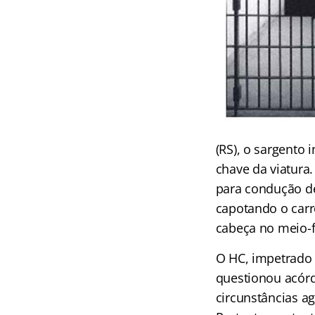
(RS), o sargento 
chave da viatura.
para condução de 
capotando o carr
cabeça no meio-f
O HC, impetrado 
questionou acórd
circunstâncias a