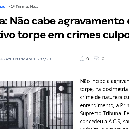
ias
››
1ª Turma: Não cabe agravamento da pena por motivo torpe em crimes culposos
a: Não cabe agravamento 
ivo torpe em crimes culp
0
0
14
• Atualizado em
11/07/23
Não incide a agrava
torpe, na dosimetri
crime de natureza c
entendimento, a Pri
Supremo Tribunal Fed
concedeu a A.C.S, s