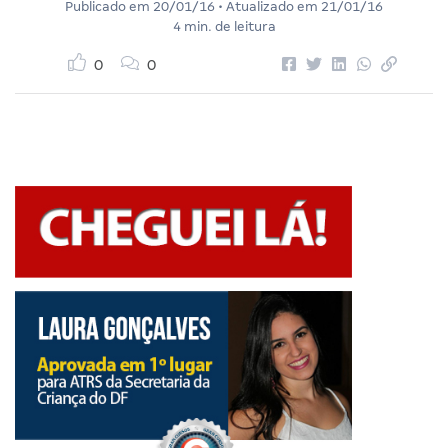
Publicado em
20/01/16
• Atualizado em
21/01/16
4 min. de leitura
0
0