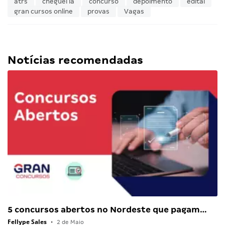
atrs
cheguei lá
concurso
depoimento
edital
gran cursos online
provas
Vagas
Notícias recomendadas
5 concursos abertos no Nordeste que pagam…
Fellype Sales
•
2 de Maio