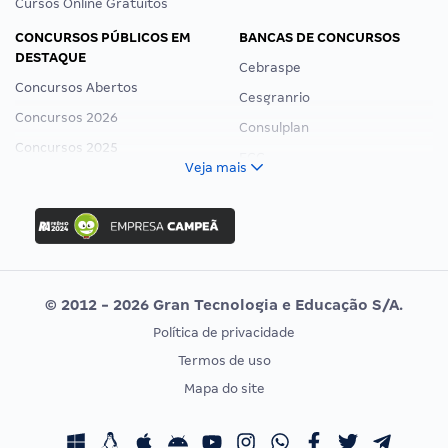
Cursos Online Gratuitos
CONCURSOS PÚBLICOS EM
BANCAS DE CONCURSOS
DESTAQUE
Cebraspe
Concursos Abertos
Cesgranrio
Concursos 2026
Consulplan
Concursos 2025
FCC
Veja mais
Concurso Nacional Unificado
FGV
Concurso Ibama
Idecan
Concurso MPU
Selecon
Editais publicados
Uniase
© 2012 - 2026 Gran Tecnologia e Educação S/A.
Vunesp
Política de privacidade
CONCURSOS POR PROFISSÃO
EXAME DE ORDEM
Termos de uso
Concursos Administrativos
OAB
Mapa do site
Concursos Educação
Prova OAB
Concursos Fiscais
Calendário OAB