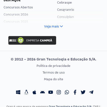
DESTAQUE
Cebraspe
Concursos Abertos
Cesgranrio
Concursos 2026
Consulplan
Concursos 2025
FCC
Veja mais
Concurso Nacional Unificado
FGV
Concurso Ibama
Idecan
Concurso MPU
Selecon
Editais publicados
Uniase
© 2012 - 2026 Gran Tecnologia e Educação S/A.
Vunesp
Política de privacidade
CONCURSOS POR PROFISSÃO
EXAME DE ORDEM
Termos de uso
Concursos Administrativos
OAB
Mapa do site
Concursos Educação
Prova OAB
Concursos Fiscais
Calendário OAB
Concursos Jurídicos
Questões OAB
Concursos Militares
Recursos OAB
Gran é uma marca da empresa
Gran Tecnologia e Educação S/A
, CNPJ: