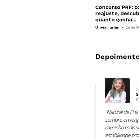
Concurso PRF: 
reajuste, descu
quanto ganha…
Olivia Furlan
•
26 de M
Depoimentos
S
C
“Natural de Frei 
sempre enxergo
caminho mais se
estabilidade pro