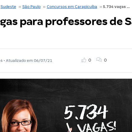
Sudeste
››
São Paulo
››
Concursos em Carapicuíba
››
5.734 vagas para professores de São Paulo!
agas para professores de 
0
0
14
• Atualizado em
06/07/21