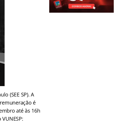
ulo (SEE SP). A
A remuneração é
etembro até às 16h
ão VUNESP: