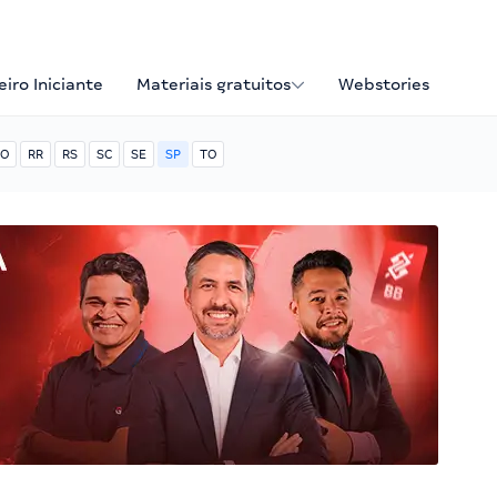
iro Iniciante
Materiais gratuitos
Webstories
O
RR
RS
SC
SE
SP
TO