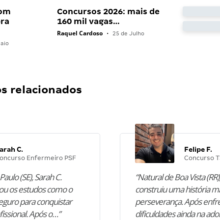
com
Concursos 2026: mais de
bra
160 mil vagas…
Raquel Cardoso
•
25 de Julho
aio
 relacionados
arah C.
Felipe F.
oncurso Enfermeiro PSF
Concurso T
Paulo (SE), Sarah C.
“Natural de Boa Vista (RR),
u os estudos como o
construiu uma história m
guro para conquistar
perseverança. Após enfr
fissional. Após o…”
dificuldades ainda na ado