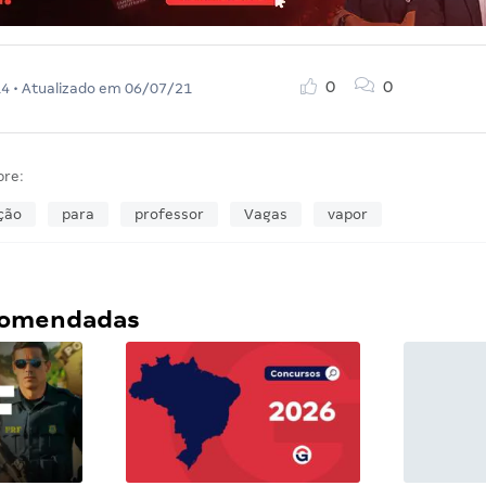
0
0
14
• Atualizado em
06/07/21
bre:
ção
para
professor
Vagas
vapor
ecomendadas