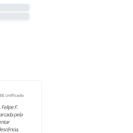
Diana M.
SE Unificado
Concurso SEPLAG CE
 Felipe F.
“Natural de Juazeiro do Norte (CE),
arcada pela
M. encontrou nos estudos o cami
entar
para construir uma nova fase da vi
lescência,
profissional. Após…”