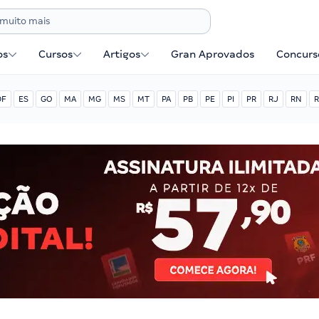
os
Cursos
Artigos
Gran Aprovados
Concurse
DF
ES
GO
MA
MG
MS
MT
PA
PB
PE
PI
PR
RJ
RN
R